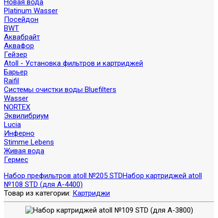
Новая вода
Platinum Wasser
Посейдон
BWT
Аквабрайт
Аквафор
Гейзер
Atoll - Установка фильтров и картриджей
Барьер
Raifil
Системы очистки воды Bluefilters
Wasser
NORTEX
Эквилибриум
Lucia
Инферно
Stimme Lebens
Живая вода
Гермес
Набор префильтров atoll №205 STD
Набор картриджей atoll
№108 STD (для А-4400)
Товар из категории:
Картриджи