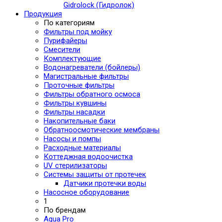
Gidrolock (Гидролок)
Продукция
По категориям
Фильтры под мойку
Пурифайеры
Смесители
Комплектующие
Водонагреватели (бойлеры)
Магистральные фильтры
Проточные фильтры
Фильтры обратного осмоса
Фильтры кувшины
Фильтры насадки
Накопительные баки
Обратноосмотические мембраны
Насосы и помпы
Расходные материалы
Коттеджная водоочистка
UV стерилизаторы
Системы защиты от протечек
Датчики протечки воды
Насосное оборудование
1
По брендам
Aqua Pro