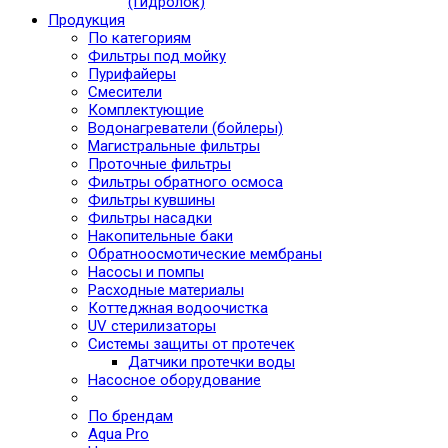
(Гидролок)
Продукция
По категориям
Фильтры под мойку
Пурифайеры
Смесители
Комплектующие
Водонагреватели (бойлеры)
Магистральные фильтры
Проточные фильтры
Фильтры обратного осмоса
Фильтры кувшины
Фильтры насадки
Накопительные баки
Обратноосмотические мембраны
Насосы и помпы
Расходные материалы
Коттеджная водоочистка
UV стерилизаторы
Системы защиты от протечек
Датчики протечки воды
Насосное оборудование
По брендам
Aqua Pro