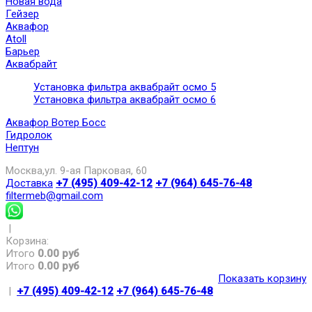
Новая вода
Гейзер
Аквафор
Atoll
Барьер
Аквабрайт
Установка фильтра аквабрайт осмо 5
Установка фильтра аквабрайт осмо 6
Аквафор Вотер Босс
Гидролок
Нептун
Москва,ул. 9-ая Парковая, 60
Доставка
+7 (495) 409-42-12
+7 (964) 645-76-48
filtermeb@gmail.com
|
Корзина:
Итого
0.00 руб
Итого
0.00 руб
Показать корзину
|
+7 (495) 409-42-12
+7 (964) 645-76-48