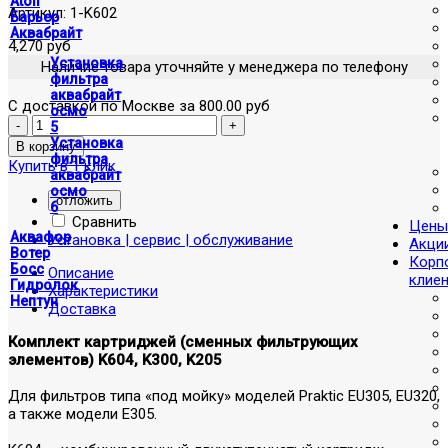
Atoll
Артикул:
1-K602
Барьер
Аквабрайт
4,270 руб
Установка
Наличие товара уточняйте у менеджера по телефону
фильтра
аквабрайт
С доставкой по Москве за 800.00 руб
осмо
5
Установка
фильтра
Купить в 1 клик
аквабрайт
осмо
отложить
6
Сравнить
Цены
Аквафор
Установка | сервис | обслуживание
Акци
Вотер
Корп
Босс
Описание
клие
Гидролок
Характеристики
Нептун
Доставка
Комплект картриджей (сменных фильтрующих
элементов) K604, K300, K205
Для фильтров типа «под мойку» моделей Praktic EU305, EU320,
а также модели E305.