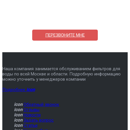
Поможем выбрать и купить фильтр
ответим на вопросы, примем заказ по телефону
7-495-409-42-12
ПЕРЕЗВОНИТЕ МНЕ
Наша компания занимается обслуживанием фильтров для
воды по всей Москве и области. Подробную информацию
можно уточнить у менеджеров компании
Подробнее
icon
icon
Обратный звонок
icon
Отзывы
icon
Новости
icon
Задать вопрос
icon
Статьи