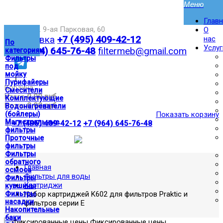
Глав
Москва,ул. 9-ая Парковая, 60
О
Доставка
+7 (495) 409-42-12
нас
По
Услуг
+7 (964) 645-76-48
filtermeb@gmail.com
категориям
Фильтры
под
мойку
|
Пурифайеры
Корзина:
Смесители
Итого
0.00 руб
Комплектующие
Итого
0.00 руб
Водонагреватели
(бойлеры)
Показать корзину
Магистральные
|
+7 (495) 409-42-12
+7 (964) 645-76-48
фильтры
Проточные
фильтры
Фильтры
обратного
Главная
осмоса
Фильтры для воды
Фильтры
Картриджи
кувшины
Фильтры
Набор картриджей K602 для фильтров Praktic и
насадки
фильтров серии E
Накопительные
баки
Фиксированные цены