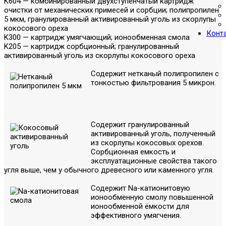
K604 — комбинированный двухступенчатый картридж
очистки от механических примесей и сорбции; полипропилен
5 мкм, гранулированный активированный уголь из скорлупы
кокосового ореха
Конт
K300 — картридж умягчающий; ионообменная смола
K205 — картридж сорбционный; гранулированный
активированный уголь из скорлупы кокосового ореха
Содержит нетканый полипропилен с
тонкостью фильтрования 5 микрон.
Содержит гранулированный
активированный уголь, полученный
из скорлупы кокосовых орехов.
Сорбционная емкость и
эксплуатационные свойства такого
угля выше, чем у обычного древесного или каменного угля.
Содержит Na-катионитовую
ионообменную смолу повышенной
ионообменной ёмкости для
эффективного умягчения.