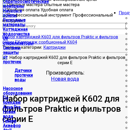
Обратноосмотические
Опытные мастера
мембраны
Удобная оплата
Насосы и
Прод
Профессиональный
помпы
инструмент
Расходные
материалы
Коттеджная
водоочистка
Набор картриджей K603 для фильтров Praktic и фильтров
UV
серии E
Картридж сорбционный K604
стерилизаторы
Товар из категории:
Картриджи
Системы
защиты
от
протечек
Датчики
Производитель:
протечки
Новая вода
воды
Насосное
оборудование
Набор картриджей K602 для
По
брендам
фильтров Praktic и фильтров
Aqua Pro
Новая
серии E
вода
Гейзер
Аквафор