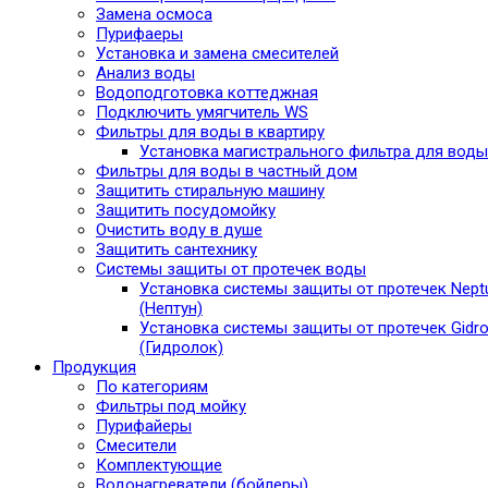
Замена осмоса
Пурифаеры
Установка и замена смесителей
Анализ воды
Водоподготовка коттеджная
Подключить умягчитель WS
Фильтры для воды в квартиру
Установка магистрального фильтра для воды
Фильтры для воды в частный дом
Защитить стиральную машину
Защитить посудомойку
Очистить воду в душе
Защитить сантехнику
Системы защиты от протечек воды
Установка системы защиты от протечек Nept
(Нептун)
Установка системы защиты от протечек Gidro
(Гидролок)
Продукция
По категориям
Фильтры под мойку
Пурифайеры
Смесители
Комплектующие
Водонагреватели (бойлеры)