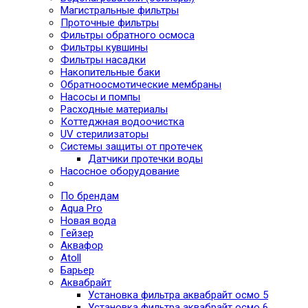
Магистральные фильтры
Проточные фильтры
Фильтры обратного осмоса
Фильтры кувшины
Фильтры насадки
Накопительные баки
Обратноосмотические мембраны
Насосы и помпы
Расходные материалы
Коттеджная водоочистка
UV стерилизаторы
Системы защиты от протечек
Датчики протечки воды
Насосное оборудование
По брендам
Aqua Pro
Новая вода
Гейзер
Аквафор
Atoll
Барьер
Аквабрайт
Установка фильтра аквабрайт осмо 5
Установка фильтра аквабрайт осмо 6