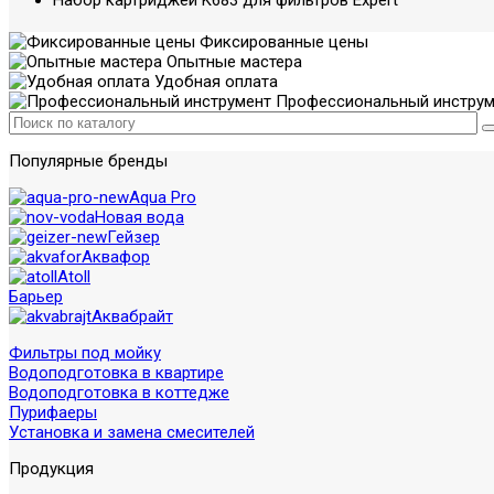
Набор картриджей K683 для фильтров Expert
Фиксированные цены
Опытные мастера
Удобная оплата
Профессиональный инструм
Популярные бренды
Aqua Pro
Новая вода
Гейзер
Аквафор
Atoll
Барьер
Аквабрайт
Фильтры под мойку
Водоподготовка в квартире
Водоподготовка в коттедже
Пурифаеры
Установка и замена смесителей
Продукция