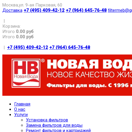
Москва,ул. 9-ая Парковая, 60
Доставка
+7 (495) 409-42-12
+7 (964) 645-76-48
filtermeb@g
|
Корзина:
Итого
0.00 руб
Итого
0.00 руб
|
+7 (495) 409-42-12
+7 (964) 645-76-48
Главная
О нас
Услуги
Установка фильтров
Замена фильтров для воды
Ремонт фильтров и картриджей