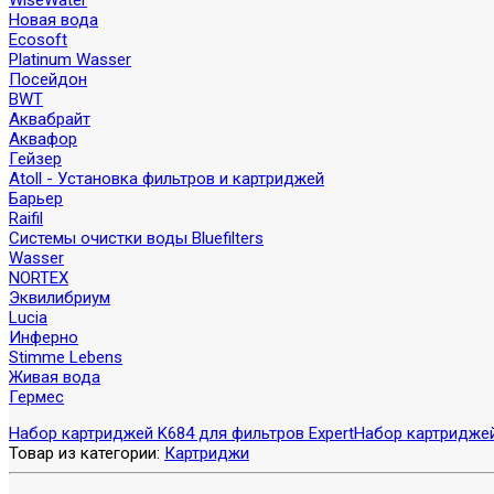
WiseWater
Новая вода
Ecosoft
Platinum Wasser
Посейдон
BWT
Аквабрайт
Аквафор
Гейзер
Atoll - Установка фильтров и картриджей
Барьер
Raifil
Системы очистки воды Bluefilters
Wasser
NORTEX
Эквилибриум
Lucia
Инферно
Stimme Lebens
Живая вода
Гермес
Набор картриджей K684 для фильтров Expert
Набор картриджей
Товар из категории:
Картриджи