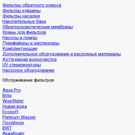
Фильтры обратного осмоса
Фильтры кувшины
Фильтры насадки
Накопительные баки
Обратноосмотические мембраны
Краны для фильтров
Насосы и помпы
Пурифайеры и диспенсеры
Комплектующие
Дополнительное оборудование и расходные материалы
Коттеджная водоочистка
UV стерилизаторы
Насосное оборудование
Обслуживание фильтров
Aqua Pro
Brita
WiseWater
Новая вода
Ecosoft
Platinum Wasser
Посейдон
BWT
Аквабрайт