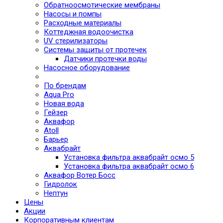
Обратноосмотические мембраны
Насосы и помпы
Расходные материалы
Коттеджная водоочистка
UV стерилизаторы
Системы защиты от протечек
Датчики протечки воды
Насосное оборудование
По брендам
Aqua Pro
Новая вода
Гейзер
Аквафор
Atoll
Барьер
Аквабрайт
Установка фильтра аквабрайт осмо 5
Установка фильтра аквабрайт осмо 6
Аквафор Вотер Босс
Гидролок
Нептун
Цены
Акции
Корпоративным клиентам