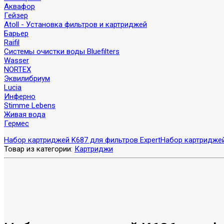
Аквафор
Гейзер
Atoll - Установка фильтров и картриджей
Барьер
Raifil
Системы очистки воды Bluefilters
Wasser
NORTEX
Эквилибриум
Lucia
Инферно
Stimme Lebens
Живая вода
Гермес
Набор картриджей K687 для фильтров Expert
Набор картриджей
Товар из категории:
Картриджи