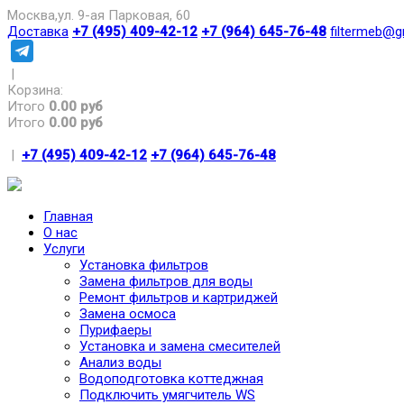
Москва,ул. 9-ая Парковая, 60
Доставка
+7 (495) 409-42-12
+7 (964) 645-76-48
filtermeb@g
|
Корзина:
Итого
0.00 руб
Итого
0.00 руб
|
+7 (495) 409-42-12
+7 (964) 645-76-48
Главная
О нас
Услуги
Установка фильтров
Замена фильтров для воды
Ремонт фильтров и картриджей
Замена осмоса
Пурифаеры
Установка и замена смесителей
Анализ воды
Водоподготовка коттеджная
Подключить умягчитель WS