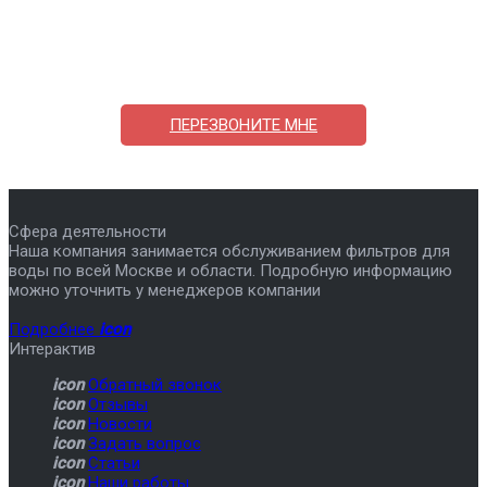
Поможем выбрать и купить фильтр
ответим на вопросы, примем заказ по телефону
7-495-409-42-12
ПЕРЕЗВОНИТЕ МНЕ
Сфера деятельности
Наша компания занимается обслуживанием фильтров для
воды по всей Москве и области. Подробную информацию
можно уточнить у менеджеров компании
Подробнее
icon
Интерактив
icon
Обратный звонок
icon
Отзывы
icon
Новости
icon
Задать вопрос
icon
Статьи
icon
Наши работы