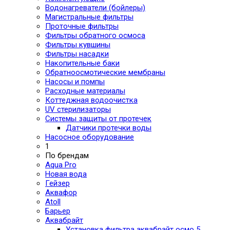
Водонагреватели (бойлеры)
Магистральные фильтры
Проточные фильтры
Фильтры обратного осмоса
Фильтры кувшины
Фильтры насадки
Накопительные баки
Обратноосмотические мембраны
Насосы и помпы
Расходные материалы
Коттеджная водоочистка
UV стерилизаторы
Системы защиты от протечек
Датчики протечки воды
Насосное оборудование
1
По брендам
Aqua Pro
Новая вода
Гейзер
Аквафор
Atoll
Барьер
Аквабрайт
Установка фильтра аквабрайт осмо 5