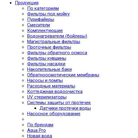
Продукция
По категориям
Фильтры под мойку
Пурифайеры
Смесители
Комплектующие
Водонагреватели (бойлеры)
Магистральные фильтры
Проточные фильтры
Фильтры обратного осмоса
Фильтры кувшины
Фильтры насадки
Накопительные баки
Обратноосмотические мембраны
Насосы и помпы
Расходные материалы
Коттеджная водоочистка
UV стерилизаторы
Системы защиты от протечек
Датчики протечки воды
Насосное оборудование
По брендам
Aqua Pro
Новая вода