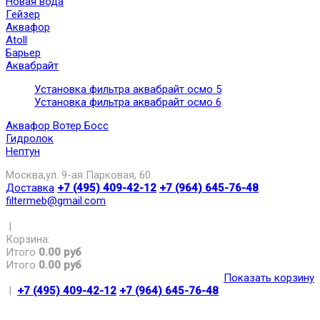
Новая вода
Гейзер
Аквафор
Atoll
Барьер
Аквабрайт
Установка фильтра аквабрайт осмо 5
Установка фильтра аквабрайт осмо 6
Аквафор Вотер Босс
Гидролок
Нептун
Москва,ул. 9-ая Парковая, 60
Доставка
+7 (495) 409-42-12
+7 (964) 645-76-48
filtermeb@gmail.com
|
Корзина:
Итого
0.00 руб
Итого
0.00 руб
Показать корзину
|
+7 (495) 409-42-12
+7 (964) 645-76-48