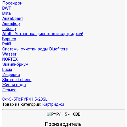
Посейдон
BWT
Brita
Аквабрайт
Аквафор
Гейзер
Atoll - Установка фильтров и картриджей
Барьер
Raifil
Системы очистки воды Bluefilters
Wasser
NORTEX
Эквилибриум
Lucia
Инферно
Stimme Lebens
Живая вода
Гермес
СФЭ-5Пс
PYP/H 5-20SL
Товар из категории:
Картриджи
Производитель: