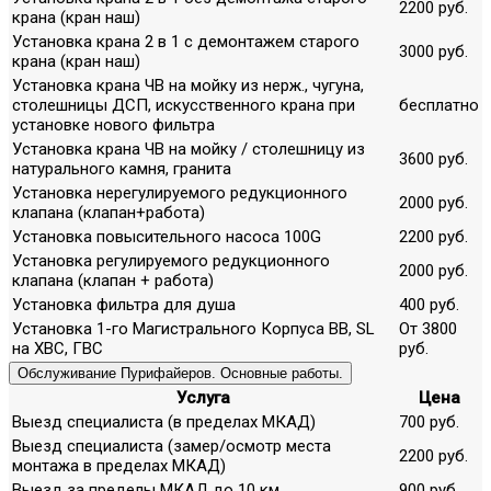
2200 руб.
крана (кран наш)
Установка крана 2 в 1 с демонтажем старого
3000 руб.
крана (кран наш)
Установка крана ЧВ на мойку из нерж., чугуна,
столешницы ДСП, искусственного крана при
бесплатно
установке нового фильтра
Установка крана ЧВ на мойку / столешницу из
3600 руб.
натурального камня, гранита
Установка нерегулируемого редукционного
2000 руб.
клапана (клапан+работа)
Установка повысительного насоса 100G
2200 руб.
Установка регулируемого редукционного
2000 руб.
клапана (клапан + работа)
Установка фильтра для душа
400 руб.
Установка 1-го Магистрального Корпуса ВВ, SL
От 3800
на ХВС, ГВС
руб.
Обслуживание Пурифайеров. Основные работы.
Услуга
Цена
Выезд специалиста (в пределах МКАД)
700 руб.
Выезд специалиста (замер/осмотр места
2200 руб.
монтажа в пределах МКАД)
Выезд за пределы МКАД до 10 км.
900 руб.