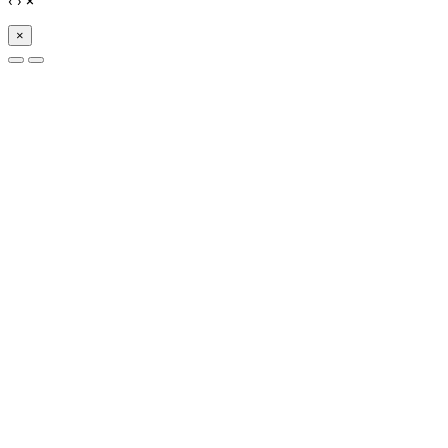
‹
›
×
×