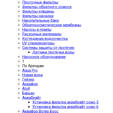
Проточные фильтры
Фильтры обратного осмоса
Фильтры кувшины
Фильтры насадки
Накопительные баки
Обратноосмотические мембраны
Насосы и помпы
Расходные материалы
Коттеджная водоочистка
UV стерилизаторы
Системы защиты от протечек
Датчики протечки воды
Насосное оборудование
1
По брендам
Aqua Pro
Новая вода
Гейзер
Аквафор
Atoll
Барьер
Аквабрайт
Установка фильтра аквабрайт осмо 5
Установка фильтра аквабрайт осмо 6
Аквафор Вотер Босс