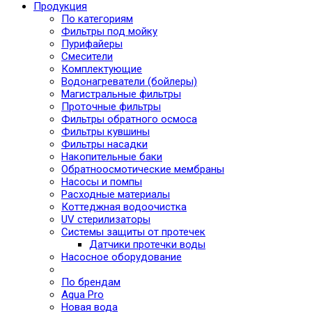
Продукция
По категориям
Фильтры под мойку
Пурифайеры
Смесители
Комплектующие
Водонагреватели (бойлеры)
Магистральные фильтры
Проточные фильтры
Фильтры обратного осмоса
Фильтры кувшины
Фильтры насадки
Накопительные баки
Обратноосмотические мембраны
Насосы и помпы
Расходные материалы
Коттеджная водоочистка
UV стерилизаторы
Системы защиты от протечек
Датчики протечки воды
Насосное оборудование
По брендам
Aqua Pro
Новая вода