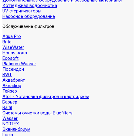
Дополнительное оборудование и расходные материалы
Коттеджная водоочистка
UV стерилизаторы
Насосное оборудование
Обслуживание фильтров
Aqua Pro
Brita
WiseWater
Новая вода
Ecosoft
Platinum Wasser
Посейдон
BWT
Аквабрайт
Аквафор
Гейзер
Atoll - Установка фильтров и картриджей
Барьер
Raifil
Системы очистки воды Bluefilters
Wasser
NORTEX
Эквилибриум
Lucia