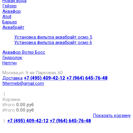
Новая вода
Гейзер
Аквафор
Atoll
Барьер
Аквабрайт
Установка фильтра аквабрайт осмо 5
Установка фильтра аквабрайт осмо 6
Аквафор Вотер Босс
Гидролок
Нептун
Москва,ул. 9-ая Парковая, 60
Доставка
+7 (495) 409-42-12
+7 (964) 645-76-48
filtermeb@gmail.com
|
Корзина:
Итого
0.00 руб
Итого
0.00 руб
Показать корзину
|
+7 (495) 409-42-12
+7 (964) 645-76-48