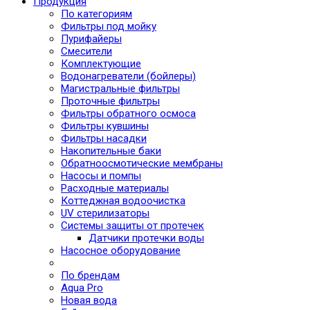
Продукция
По категориям
Фильтры под мойку
Пурифайеры
Смесители
Комплектующие
Водонагреватели (бойлеры)
Магистральные фильтры
Проточные фильтры
Фильтры обратного осмоса
Фильтры кувшины
Фильтры насадки
Накопительные баки
Обратноосмотические мембраны
Насосы и помпы
Расходные материалы
Коттеджная водоочистка
UV стерилизаторы
Системы защиты от протечек
Датчики протечки воды
Насосное оборудование
По брендам
Aqua Pro
Новая вода