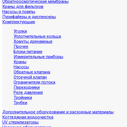
Обратноосмотические мембраны
Краны для фильтров
Насосы и помпы
Пурифайеры и диспенсеры
Комплектующие
Уголки
Уплотнительные кольца
Хомуты дренажные
Прочее
Блоки питания
Измерительные приборы
Краны
Насосы
Обратные клапана
Отсечной клапан
Ограничители потока
Переходники
Реле давления
Тройники
Трубки
Дополнительное оборудование и расходные материалы
Коттеджная водоочистка
UV стерилизаторы