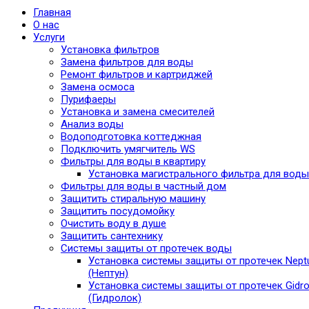
Главная
О нас
Услуги
Установка фильтров
Замена фильтров для воды
Ремонт фильтров и картриджей
Замена осмоса
Пурифаеры
Установка и замена смесителей
Анализ воды
Водоподготовка коттеджная
Подключить умягчитель WS
Фильтры для воды в квартиру
Установка магистрального фильтра для воды
Фильтры для воды в частный дом
Защитить стиральную машину
Защитить посудомойку
Очистить воду в душе
Защитить сантехнику
Системы защиты от протечек воды
Установка системы защиты от протечек Nept
(Нептун)
Установка системы защиты от протечек Gidro
(Гидролок)