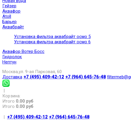
Новая вода
Гейзер
Аквафор
Atoll
Барьер
Аквабрайт
Установка фильтра аквабрайт осмо 5
Установка фильтра аквабрайт осмо 6
Аквафор Вотер Босс
Гидролок
Нептун
Москва,ул. 9-ая Парковая, 60
Доставка
+7 (495) 409-42-12
+7 (964) 645-76-48
filtermeb@g
|
Корзина:
Итого
0.00 руб
Итого
0.00 руб
|
+7 (495) 409-42-12
+7 (964) 645-76-48