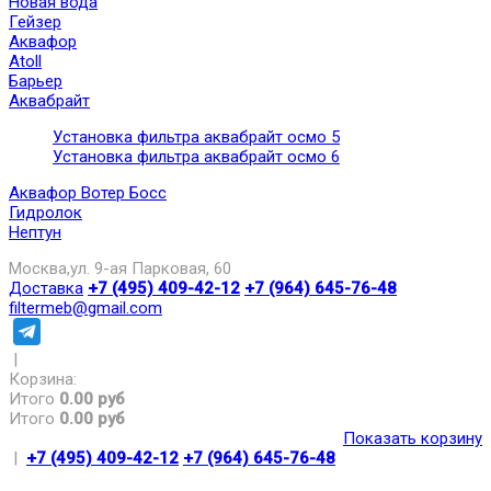
Новая вода
Гейзер
Аквафор
Atoll
Барьер
Аквабрайт
Установка фильтра аквабрайт осмо 5
Установка фильтра аквабрайт осмо 6
Аквафор Вотер Босс
Гидролок
Нептун
Москва,ул. 9-ая Парковая, 60
Доставка
+7 (495) 409-42-12
+7 (964) 645-76-48
filtermeb@gmail.com
|
Корзина:
Итого
0.00 руб
Итого
0.00 руб
Показать корзину
|
+7 (495) 409-42-12
+7 (964) 645-76-48