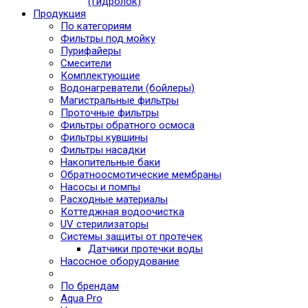
(Гидролок)
Продукция
По категориям
Фильтры под мойку
Пурифайеры
Смесители
Комплектующие
Водонагреватели (бойлеры)
Магистральные фильтры
Проточные фильтры
Фильтры обратного осмоса
Фильтры кувшины
Фильтры насадки
Накопительные баки
Обратноосмотические мембраны
Насосы и помпы
Расходные материалы
Коттеджная водоочистка
UV стерилизаторы
Системы защиты от протечек
Датчики протечки воды
Насосное оборудование
По брендам
Aqua Pro