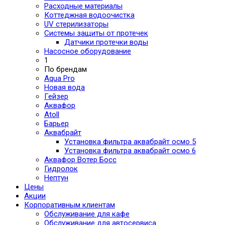
Расходные материалы
Коттеджная водоочистка
UV стерилизаторы
Системы защиты от протечек
Датчики протечки воды
Насосное оборудование
1
По брендам
Aqua Pro
Новая вода
Гейзер
Аквафор
Atoll
Барьер
Аквабрайт
Установка фильтра аквабрайт осмо 5
Установка фильтра аквабрайт осмо 6
Аквафор Вотер Босс
Гидролок
Нептун
Цены
Акции
Корпоративным клиентам
Обслуживание для кафе
Обслуживание для автосервиса