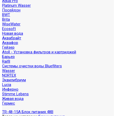
Aqua Pro
Platinum Wasser
Посейдон
BWT
Brita
WiseWater
Ecosoft
Новая вода
Аквабрайт
Аквафор
Гейзер
Atoll - Установка фильтров и картриджей
Барьер
Raifil
Системы очистки воды Bluefilters
Wasser
NORTEX
Эквилибриум
Lucia
Инферно
Stimme Lebens
Живая вода
Гермес
TR-48-15A Блок питания 48В