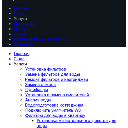
Главная
О нас
Услуги
Продукция
Цены
Акции
Корпоративным клиентам
Контакты
Главная
О нас
Услуги
Установка фильтров
Замена фильтров для воды
Ремонт фильтров и картриджей
Замена осмоса
Пурифаеры
Установка и замена смесителей
Анализ воды
Водоподготовка коттеджная
Подключить умягчитель WS
Фильтры для воды в квартиру
Установка магистрального фильтра для
воды