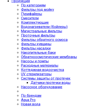
Продукция
По категориям
Фильтры под мойку
Пурифайеры
Смесители
Комплектующие
Водонагреватели (бойлеры)
Магистральные фильтры
Проточные фильтры
Фильтры обратного осмоса
Фильтры кувшины
Фильтры насадки
Накопительные баки
Обратноосмотические мембраны
Насосы и помпы
Расходные материалы
Коттеджная водоочистка
UV стерилизаторы
Системы защиты от протечек
Датчики протечки воды
Насосное оборудование
По брендам
Aqua Pro
Новая вода