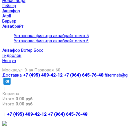
Новая вода
Гейзер
Аквафор
Atoll
Барьер
Аквабрайт
Установка фильтра аквабрайт осмо 5
Установка фильтра аквабрайт осмо 6
Аквафор Вотер Босс
Гидролок
Нептун
Москва,ул. 9-ая Парковая, 60
Доставка
+7 (495) 409-42-12
+7 (964) 645-76-48
filtermeb@g
|
Корзина:
Итого
0.00 руб
Итого
0.00 руб
|
+7 (495) 409-42-12
+7 (964) 645-76-48