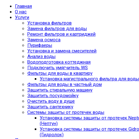
Главная
О нас
Услуги
Установка фильтров
Замена фильтров для воды
Ремонт фильтров и картриджей
Замена осмоса
Пурифаеры
Установка и замена смесителей
Анализ воды
Водоподготовка коттеджная
Подключить умягчитель WS
Фильтры для воды в квартиру
Установка магистрального фильтра для воды
Фильтры для воды в частный дом
Защитить стиральную машину
Защитить посудомойку
Очистить воду в душе
Защитить сантехнику
Системы защиты от протечек воды
Установка системы защиты от протечек Nept
(Нептун)
Установка системы защиты от протечек Gidro
(Гидролок)