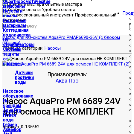
Обратноосмотические
Опытные мастера
мембраны
Удобная оплата
Насосы и
Прод
Профессиональный
помпы
инструмент
Расходные
материалы
Коттеджная
водоочистка
Насос для RO-систем AquaPro PMAP6690-36V (с блоком
UV
питания)
стерилизаторы
Товар из категории:
Насосы
Системы
защиты
от
протечек
Датчики
Производитель:
протечки
Аква Про
воды
Насосное
оборудование
Насос AquaPro PM 6689 24V
По
брендам
для осмоса НЕ КОМПЛЕКТ
Aqua Pro
Новая
вода
Гейзер
Артикул:
0-135652
Аквафор