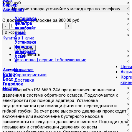
Atoll
8,600 руб
Барьер
Наличие товара уточняйте у менеджера по телефону
Аквабрайт
Установка
С доставкой по Москве за 800.00 руб
фильтра
аквабрайт
осмо
5
Купить в 1 клик
Установка
фильтра
отложить
аквабрайт
Сравнить
осмо
Установка | сервис | обслуживание
6
Цены
Описание
Аквафор
Акци
Характеристики
Вотер
Корп
Босс
Доставка
клие
Гидролок
Нептун
Насос AquaPro PM 6689-24V предназначен повышения
давления в системе обратного осмоса. Подключается к
электросети при помощи адаптера. Установка
осуществляется при помощи фитингов-переходников и
гибкой трубки. За счет реле высокого давления происходит
включение или выключение бустерного насоса в
зависимости от текущего давления в системе. Подходит для
повышения и стабилизации давления ко всем