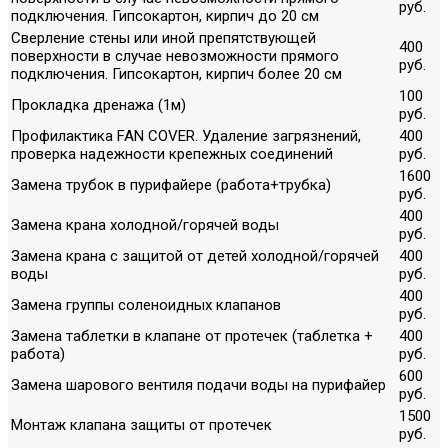
руб.
подключения. Гипсокартон, кирпич до 20 см
Сверление стены или иной препятствующей
400
поверхности в случае невозможности прямого
руб.
подключения. Гипсокартон, кирпич более 20 см
100
Прокладка дренажа (1м)
руб.
Профилактика FAN COVER. Удаление загрязнений,
400
проверка надежности крепежных соединений
руб.
1600
Замена трубок в пурифайере (работа+трубка)
руб.
400
Замена крана холодной/горячей воды
руб.
Замена крана с защитой от детей холодной/горячей
400
воды
руб.
400
Замена группы соленоидных клапанов
руб.
Замена таблетки в клапане от протечек (таблетка +
400
работа)
руб.
600
Замена шарового вентиля подачи воды на пурифайер
руб.
1500
Монтаж клапана защиты от протечек
руб.