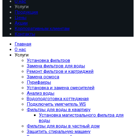
О нас
Услуги
Продукция
Цены
Акции
Корпоративным клиентам
Контакты
Главная
О нас
Услуги
Установка фильтров
Замена фильтров для воды
Ремонт фильтров и картриджей
Замена осмоса
Пурифаеры
Установка и замена смесителей
Анализ воды
Водоподготовка коттеджная
Подключить умягчитель WS
Фильтры для воды в квартиру
Установка магистрального фильтра для
воды
Фильтры для воды в частный дом
Защитить стиральную машину