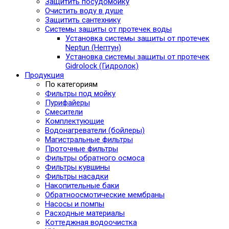
Защитить посудомойку
Очистить воду в душе
Защитить сантехнику
Системы защиты от протечек воды
Установка системы защиты от протечек
Neptun (Нептун)
Установка системы защиты от протечек
Gidrolock (Гидролок)
Продукция
По категориям
Фильтры под мойку
Пурифайеры
Смесители
Комплектующие
Водонагреватели (бойлеры)
Магистральные фильтры
Проточные фильтры
Фильтры обратного осмоса
Фильтры кувшины
Фильтры насадки
Накопительные баки
Обратноосмотические мембраны
Насосы и помпы
Расходные материалы
Коттеджная водоочистка