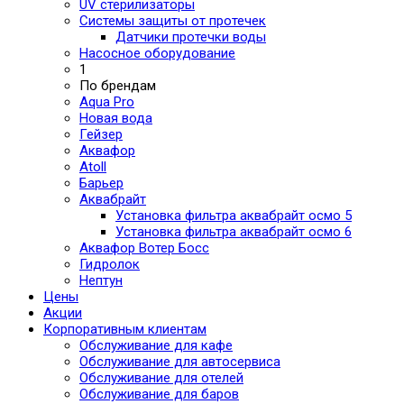
UV стерилизаторы
Системы защиты от протечек
Датчики протечки воды
Насосное оборудование
1
По брендам
Aqua Pro
Новая вода
Гейзер
Аквафор
Atoll
Барьер
Аквабрайт
Установка фильтра аквабрайт осмо 5
Установка фильтра аквабрайт осмо 6
Аквафор Вотер Босс
Гидролок
Нептун
Цены
Акции
Корпоративным клиентам
Обслуживание для кафе
Обслуживание для автосервиса
Обслуживание для отелей
Обслуживание для баров