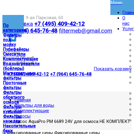
Глав
Москва,ул. 9-ая Парковая, 60
О
Доставка
+7 (495) 409-42-12
нас
По
Услуг
+7 (964) 645-76-48
filtermeb@gmail.com
категориям
Фильтры
под
мойку
|
Пурифайеры
Корзина:
Смесители
Итого
0.00 руб
Комплектующие
Итого
0.00 руб
Водонагреватели
(бойлеры)
Показать корзину
Магистральные
|
+7 (495) 409-42-12
+7 (964) 645-76-48
фильтры
Проточные
фильтры
Фильтры
обратного
Главная
осмоса
Фильтры для воды
Фильтры
Комплектующие
кувшины
Насосы
Фильтры
насадки
Насос AquaPro PM 6689 24V для осмоса НЕ КОМПЛЕКТ
Накопительные
баки
Фиксированные цены