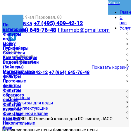
Глав
Москва,ул. 9-ая Парковая, 60
О
Доставка
+7 (495) 409-42-12
нас
По
Услуг
+7 (964) 645-76-48
filtermeb@gmail.com
категориям
Фильтры
под
мойку
|
Пурифайеры
Корзина:
Смесители
Итого
0.00 руб
Комплектующие
Итого
0.00 руб
Водонагреватели
(бойлеры)
Показать корзину
Магистральные
|
+7 (495) 409-42-12
+7 (964) 645-76-48
фильтры
Проточные
фильтры
Фильтры
обратного
Главная
осмоса
Фильтры для воды
Фильтры
Комплектующие
кувшины
Отсечной клапан
Фильтры
насадки
SWBR-JC Отсечной клапан для RO-систем, JACO
Накопительные
баки
Фиксированные цены