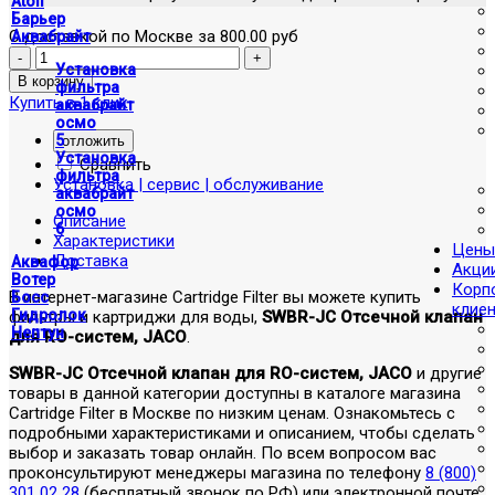
Atoll
Барьер
С доставкой по Москве за 800.00 руб
Аквабрайт
Установка
фильтра
Купить в 1 клик
аквабрайт
осмо
5
отложить
Установка
Сравнить
фильтра
Установка | сервис | обслуживание
аквабрайт
осмо
Описание
6
Характеристики
Цены
Доставка
Аквафор
Акци
Вотер
Корп
В интернет-магазине Cartridge Filter вы можете купить
Босс
клие
Гидролок
фильтры и картриджи для воды,
SWBR-JC Отсечной клапан
Нептун
для RO-систем, JACO
.
SWBR-JC Отсечной клапан для RO-систем, JACO
и другие
товары в данной категории доступны в каталоге магазина
Cartridge Filter в Москве по низким ценам. Ознакомьтесь с
подробными характеристиками и описанием, чтобы сделать
выбор и заказать товар онлайн. По всем вопросом вас
проконсультируют менеджеры магазина по телефону
8 (800)
301 02 28
(бесплатный звонок по РФ) или электронной почте