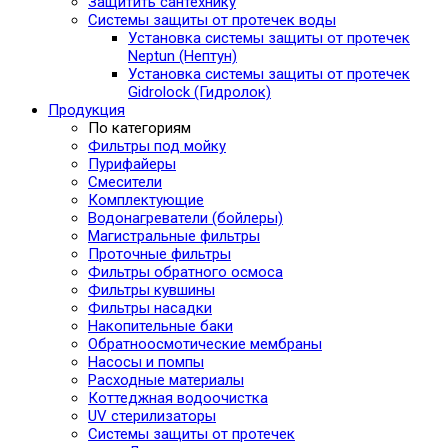
Защитить сантехнику
Системы защиты от протечек воды
Установка системы защиты от протечек
Neptun (Нептун)
Установка системы защиты от протечек
Gidrolock (Гидролок)
Продукция
По категориям
Фильтры под мойку
Пурифайеры
Смесители
Комплектующие
Водонагреватели (бойлеры)
Магистральные фильтры
Проточные фильтры
Фильтры обратного осмоса
Фильтры кувшины
Фильтры насадки
Накопительные баки
Обратноосмотические мембраны
Насосы и помпы
Расходные материалы
Коттеджная водоочистка
UV стерилизаторы
Системы защиты от протечек