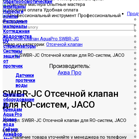
Обратноосмотические
Опытные мастера
мембраны
Удобная оплата
Насосы и
Прод
Профессиональный
помпы
инструмент
Расходные
материалы
Коттеджная
водоочистка
Отсечной клапан AquaPro SWBR-JG
UV
Товар из категории:
Отсечной клапан
стерилизаторы
Системы
защиты
от
Производитель:
протечек
Аква Про
Датчики
протечки
воды
SWBR-JC Отсечной клапан
Насосное
оборудование
для RO-систем, JACO
По
брендам
Aqua Pro
Новая
Артикул:
SWBR-JC Отсечной клапан для RO-систем, JACO
вода
Гейзер
690 руб
Аквафор
Наличие товара уточняйте у менеджера по телефону