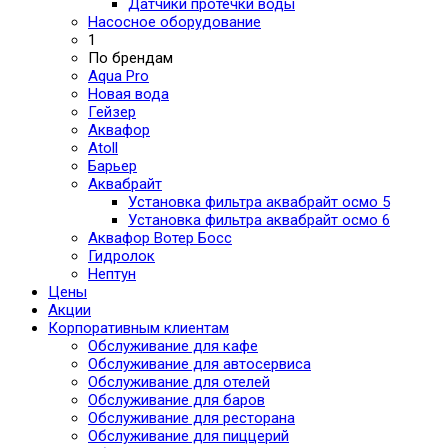
Датчики протечки воды
Насосное оборудование
1
По брендам
Aqua Pro
Новая вода
Гейзер
Аквафор
Atoll
Барьер
Аквабрайт
Установка фильтра аквабрайт осмо 5
Установка фильтра аквабрайт осмо 6
Аквафор Вотер Босс
Гидролок
Нептун
Цены
Акции
Корпоративным клиентам
Обслуживание для кафе
Обслуживание для автосервиса
Обслуживание для отелей
Обслуживание для баров
Обслуживание для ресторана
Обслуживание для пиццерий