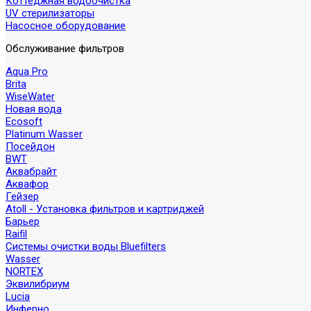
Коттеджная водоочистка
UV стерилизаторы
Насосное оборудование
Обслуживание фильтров
Aqua Pro
Brita
WiseWater
Новая вода
Ecosoft
Platinum Wasser
Посейдон
BWT
Аквабрайт
Аквафор
Гейзер
Atoll - Установка фильтров и картриджей
Барьер
Raifil
Системы очистки воды Bluefilters
Wasser
NORTEX
Эквилибриум
Lucia
Инферно