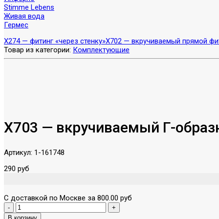
Stimme Lebens
Живая вода
Гермес
X274 — фитинг «через стенку»
X702 — вкручиваемый прямой фит
Товар из категории:
Комплектующие
X703 — вкручиваемый Г-образ
Артикул:
1-161748
290 руб
С доставкой по Москве за 800.00 руб