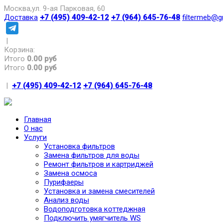
Москва,ул. 9-ая Парковая, 60
Доставка
+7 (495) 409-42-12
+7 (964) 645-76-48
filtermeb@g
|
Корзина:
Итого
0.00 руб
Итого
0.00 руб
|
+7 (495) 409-42-12
+7 (964) 645-76-48
Главная
О нас
Услуги
Установка фильтров
Замена фильтров для воды
Ремонт фильтров и картриджей
Замена осмоса
Пурифаеры
Установка и замена смесителей
Анализ воды
Водоподготовка коттеджная
Подключить умягчитель WS