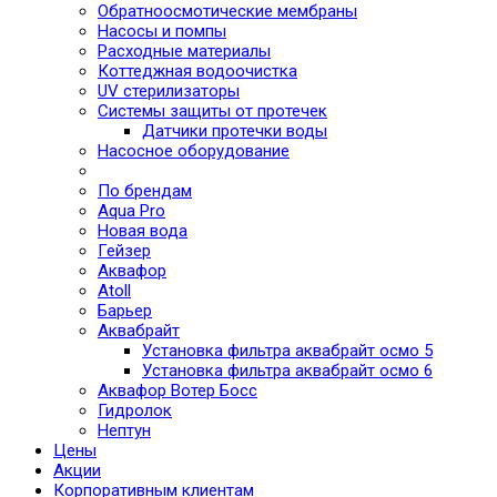
Обратноосмотические мембраны
Насосы и помпы
Расходные материалы
Коттеджная водоочистка
UV стерилизаторы
Системы защиты от протечек
Датчики протечки воды
Насосное оборудование
По брендам
Aqua Pro
Новая вода
Гейзер
Аквафор
Atoll
Барьер
Аквабрайт
Установка фильтра аквабрайт осмо 5
Установка фильтра аквабрайт осмо 6
Аквафор Вотер Босс
Гидролок
Нептун
Цены
Акции
Корпоративным клиентам