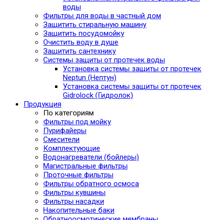
воды
Фильтры для воды в частный дом
Защитить стиральную машину
Защитить посудомойку
Очистить воду в душе
Защитить сантехнику
Системы защиты от протечек воды
Установка системы защиты от протечек
Neptun (Нептун)
Установка системы защиты от протечек
Gidrolock (Гидролок)
Продукция
По категориям
Фильтры под мойку
Пурифайеры
Смесители
Комплектующие
Водонагреватели (бойлеры)
Магистральные фильтры
Проточные фильтры
Фильтры обратного осмоса
Фильтры кувшины
Фильтры насадки
Накопительные баки
Обратноосмотические мембраны