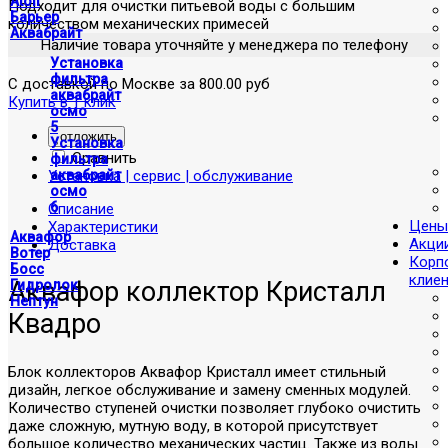
Atoll
Подходит для очистки питьевой воды с большим
Барьер
количеством механических примесей
Аквабрайт
Наличие товара уточняйте у менеджера по телефону
Установка
фильтра
С доставкой по Москве за 800.00 руб
аквабрайт
Купить в 1 клик
осмо
5
отложить
Установка
Сравнить
фильтра
Установка | сервис | обслуживание
аквабрайт
осмо
6
Описание
Цены
Характеристики
Аквафор
Акци
Доставка
Вотер
Корп
Босс
клие
Аквафор коллектор Кристалл
Гидролок
Нептун
Квадро
Блок коллекторов Аквафор Кристалл имеет стильный
дизайн, легкое обслуживание и замену сменных модулей.
Количество ступеней очистки позволяет глубоко очистить
даже сложную, мутную воду, в которой присутствует
большое количество механических частиц. Также из воды