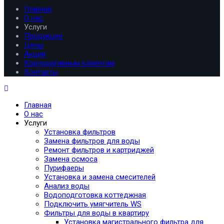
Главная
О нас
Услуги
Продукция
Цены
Акции
Корпоративным клиентам
Контакты
Главная
О нас
Услуги
Установка фильтров
Замена фильтров для воды
Ремонт фильтров и картриджей
Замена осмоса
Пурифаеры
Установка и замена смесителей
Анализ воды
Водоподготовка коттеджная
Подключить умягчитель WS
Фильтры для воды в квартиру
Установка магистрального фильтра для