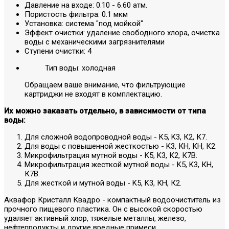
Давление на входе: 0.10 - 6.60 атм.
Пористость фильтра: 0.1 мкм
Установка: система "под мойкой"
Эффект очистки: удаление свободного хлора, очистка
воды с механическими загрязнителями
Ступени очистки: 4
Тип воды: холодная
Обращаем ваше внимание, что фильтрующие
картриджи не входят в комплектацию.
Их можно заказать отдельно, в зависимости от типа
воды:
Для сложной водопроводной воды - K5, K3, К2, К7.
Для воды с повышенной жесткостью - K3, КH, КH, К2.
Микрофильтрация мутной воды - K5, K3, К2, К7B.
Микрофильтрация жесткой мутной воды - K5, K3, КH,
К7B.
Для жесткой и мутной воды - K5, K3, КH, К2.
Аквафор Кристалл Квадро - компактный водоочиститель из
прочного пищевого пластика. Он с высокой скоростью
удаляет активный хлор, тяжелые металлы, железо,
нефтепродукты и другие вредные примеси.