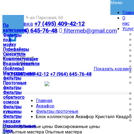
Глав
Москва,ул. 9-ая Парковая, 60
О
Доставка
+7 (495) 409-42-12
нас
По
Услуг
+7 (964) 645-76-48
filtermeb@gmail.com
категориям
Фильтры
под
мойку
|
Пурифайеры
Корзина:
Смесители
Итого
0.00 руб
Комплектующие
Итого
0.00 руб
Водонагреватели
(бойлеры)
Показать корзину
Магистральные
|
+7 (495) 409-42-12
+7 (964) 645-76-48
фильтры
Проточные
фильтры
Фильтры
обратного
Главная
осмоса
Аквафор
Фильтры
Фильтры проточные
кувшины
Фильтры
Блок коллекторов Аквафор Кристалл Квадро
насадки
Накопительные
Фиксированные цены
баки
Опытные мастера