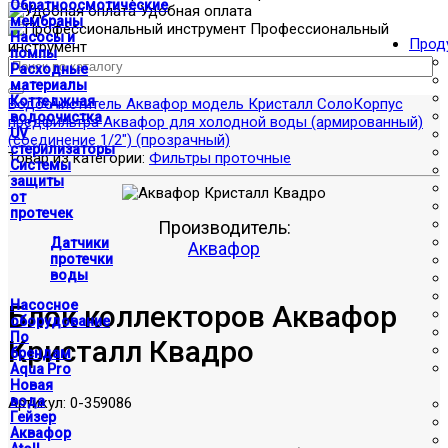
Обратноосмотические
Удобная оплата
мембраны
Профессиональный
Насосы и
Прод
инструмент
помпы
Расходные
материалы
Коттеджная
Водоочиститель Аквафор модель Кристалл Соло
Корпус
водоочистка
предфильтра Аквафор для холодной воды (армированный)
UV
(соединение 1/2") (прозрачный)
стерилизаторы
Товар из категории:
Фильтры проточные
Системы
защиты
от
протечек
Производитель:
Датчики
Аквафор
протечки
воды
Насосное
Блок коллекторов Аквафор
оборудование
По
Кристалл Квадро
брендам
Aqua Pro
Новая
вода
Артикул:
0-359086
Гейзер
Аквафор