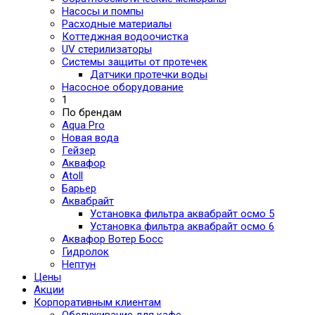
Насосы и помпы
Расходные материалы
Коттеджная водоочистка
UV стерилизаторы
Системы защиты от протечек
Датчики протечки воды
Насосное оборудование
1
По брендам
Aqua Pro
Новая вода
Гейзер
Аквафор
Atoll
Барьер
Аквабрайт
Установка фильтра аквабрайт осмо 5
Установка фильтра аквабрайт осмо 6
Аквафор Вотер Босс
Гидролок
Нептун
Цены
Акции
Корпоративным клиентам
Обслуживание для кафе