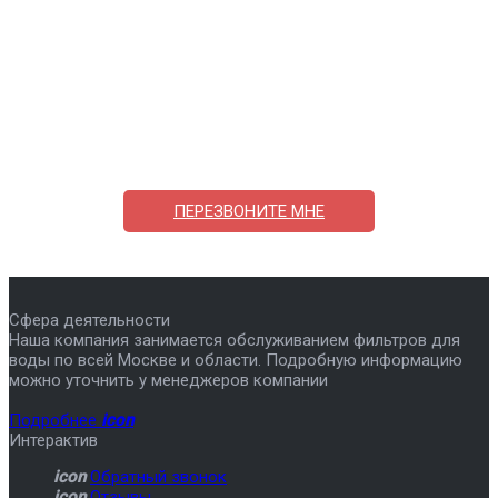
Поможем выбрать и купить фильтр
ответим на вопросы, примем заказ по телефону
7-495-409-42-12
ПЕРЕЗВОНИТЕ МНЕ
Сфера деятельности
Наша компания занимается обслуживанием фильтров для
воды по всей Москве и области. Подробную информацию
можно уточнить у менеджеров компании
Подробнее
icon
Интерактив
icon
Обратный звонок
icon
Отзывы