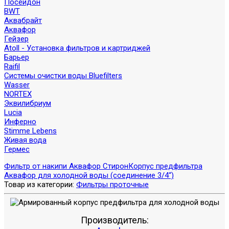
Посейдон
BWT
Аквабрайт
Аквафор
Гейзер
Atoll - Установка фильтров и картриджей
Барьер
Raifil
Системы очистки воды Bluefilters
Wasser
NORTEX
Эквилибриум
Lucia
Инферно
Stimme Lebens
Живая вода
Гермес
Фильтр от накипи Аквафор Стирон
Корпус предфильтра
Аквафор для холодной воды (соединение 3/4“)
Товар из категории:
Фильтры проточные
Производитель: