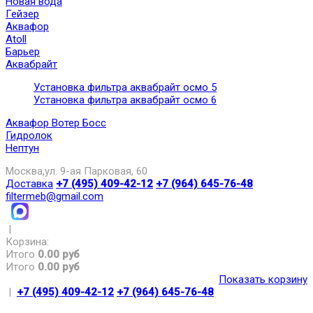
Новая вода
Гейзер
Аквафор
Atoll
Барьер
Аквабрайт
Установка фильтра аквабрайт осмо 5
Установка фильтра аквабрайт осмо 6
Аквафор Вотер Босс
Гидролок
Нептун
Москва,ул. 9-ая Парковая, 60
Доставка
+7 (495) 409-42-12
+7 (964) 645-76-48
filtermeb@gmail.com
|
Корзина:
Итого
0.00 руб
Итого
0.00 руб
Показать корзину
|
+7 (495) 409-42-12
+7 (964) 645-76-48