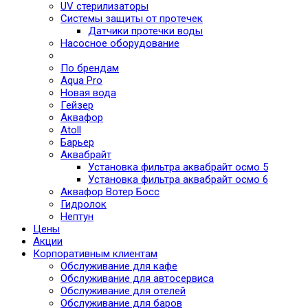
UV стерилизаторы
Системы защиты от протечек
Датчики протечки воды
Насосное оборудование
По брендам
Aqua Pro
Новая вода
Гейзер
Аквафор
Atoll
Барьер
Аквабрайт
Установка фильтра аквабрайт осмо 5
Установка фильтра аквабрайт осмо 6
Аквафор Вотер Босс
Гидролок
Нептун
Цены
Акции
Корпоративным клиентам
Обслуживание для кафе
Обслуживание для автосервиса
Обслуживание для отелей
Обслуживание для баров