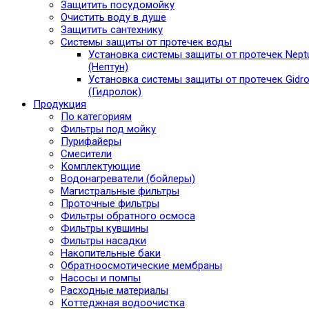
Защитить посудомойку
Очистить воду в душе
Защитить сантехнику
Системы защиты от протечек воды
Установка системы защиты от протечек Nept
(Нептун)
Установка системы защиты от протечек Gidro
(Гидролок)
Продукция
По категориям
Фильтры под мойку
Пурифайеры
Смесители
Комплектующие
Водонагреватели (бойлеры)
Магистральные фильтры
Проточные фильтры
Фильтры обратного осмоса
Фильтры кувшины
Фильтры насадки
Накопительные баки
Обратноосмотические мембраны
Насосы и помпы
Расходные материалы
Коттеджная водоочистка