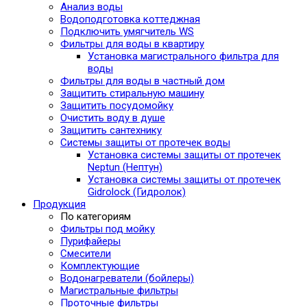
Анализ воды
Водоподготовка коттеджная
Подключить умягчитель WS
Фильтры для воды в квартиру
Установка магистрального фильтра для
воды
Фильтры для воды в частный дом
Защитить стиральную машину
Защитить посудомойку
Очистить воду в душе
Защитить сантехнику
Системы защиты от протечек воды
Установка системы защиты от протечек
Neptun (Нептун)
Установка системы защиты от протечек
Gidrolock (Гидролок)
Продукция
По категориям
Фильтры под мойку
Пурифайеры
Смесители
Комплектующие
Водонагреватели (бойлеры)
Магистральные фильтры
Проточные фильтры