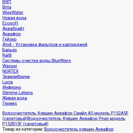
BWT
Brita
WiseWater
Новая вода
Ecosoft
Аквабрайт
Аквафор
Гейзер
Atoll - Установка фильтров и картриджей
Барьер
Raifil
Системы очистки воды Bluefilters
Wasser
NORTEX
Эквилибриум
Lucia
Инферно
Stimme Lebens
Живая вода
Гермес
Водоочиститель Кувшин Аквафор Смайл А5 модель Р152А5F
(салатовый)
Водоочиститель Кувшин Аквафор Реал модель
Р152В15F (салатовый)
Товар из категории:
Водоочиститель кувшин Аквафор