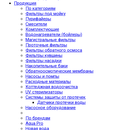
Продукция
По категориям
Фильтры под мойку
Пурифайеры
Смесители
Комплектующие
Водонагреватели (бойлеры)
Магистральные фильтры
Проточные фильтры
Фильтры обратного осмоса
Фильтры кувшины
Фильтры насадки
Накопительные баки
Обратноосмотические мембраны
Насосы и помпы
Расходные материалы
Коттеджная водоочистка
UV стерилизаторы
Системы защиты от протечек
Датчики протечки воды
Насосное оборудование
По брендам
Aqua Pro
Новая вода