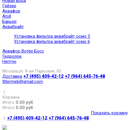
Новая вода
Гейзер
Аквафор
Atoll
Барьер
Аквабрайт
Установка фильтра аквабрайт осмо 5
Установка фильтра аквабрайт осмо 6
Аквафор Вотер Босс
Гидролок
Нептун
Москва,ул. 9-ая Парковая, 60
Доставка
+7 (495) 409-42-12
+7 (964) 645-76-48
filtermeb@gmail.com
|
Корзина:
Итого
0.00 руб
Итого
0.00 руб
Показать корзину
|
+7 (495) 409-42-12
+7 (964) 645-76-48