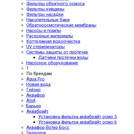
Фильтры обратного осмоса
Фильтры кувшины
Фильтры насадки
Накопительные баки
Обратноосмотические мембраны
Насосы и помпы
Расходные материалы
Коттеджная водоочистка
UV стерилизаторы
Системы защиты от протечек
Датчики протечки воды
Насосное оборудование
1
По брендам
Aqua Pro
Новая вода
Гейзер
Аквафор
Atoll
Барьер
Аквабрайт
Установка фильтра аквабрайт осмо 5
Установка фильтра аквабрайт осмо 6
Аквафор Вотер Босс
Гидролок