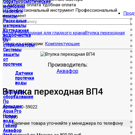
Обратноосмотические
Удобная оплата
мембраны
Профессиональный
Насосы и
Прод
инструмент
помпы
Расходные
материалы
Коттеджная
Втулка переходная для гладкого крана
Втулка переходная
водоочистка
ВП3
UV
Товар из категории:
Комплектующие
стерилизаторы
Системы
защиты
от
Производитель:
протечек
Аквафор
Датчики
протечки
воды
Втулка переходная ВП4
Насосное
оборудование
По
брендам
Артикул:
0-59022
Aqua Pro
Новая
145 руб
вода
Наличие товара уточняйте у менеджера по телефону
Гейзер
Аквафор
С доставкой по Москве за 800.00 руб