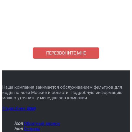
Поможем выбрать и купить фильтр
ответим на вопросы, примем заказ по телефону
7-495-409-42-12
ПЕРЕЗВОНИТЕ МНЕ
Наша компания занимается обслуживанием фильтров для
воды по всей Москве и области. Подробную информацию
можно уточнить у менеджеров компании
Подробнее
icon
icon
Обратный звонок
icon
Отзывы