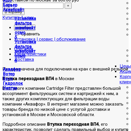
Atoll
Барьер
Аквабрайт
Купить в 1 клик
Установка
фильтра
отложить
аквабрайт
осмо
Сравнить
5
Установка | сервис | обслуживание
Установка
фильтра
Описание
аквабрайт
Характеристики
осмо
Доставка
6
Цены
Предназначена для подключения на кран с внешней резьбой
Аквафор
Акци
Вотер
Корп
Втулка переходная ВП4
в Москве
Босс
клие
Гидролок
В каталоге компании Cartridge Filter представлен большой
Нептун
ассортимент фильтрующих систем и картриджей к ним, а
также других комплектующих для фильтрации воды
компании «Аквафор». В интернет магазине можно заказать
товары бренда по низкой цене с услугой доставки и
установкой в Москве и Московской области.
Подробное описание
Втулка переходная ВП4
, его
характеристик, позволит сделать правильный выбор и купить