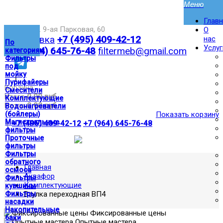
Глав
Москва,ул. 9-ая Парковая, 60
О
Доставка
+7 (495) 409-42-12
нас
По
Услуг
+7 (964) 645-76-48
filtermeb@gmail.com
категориям
Фильтры
под
мойку
|
Пурифайеры
Корзина:
Смесители
Итого
0.00 руб
Комплектующие
Итого
0.00 руб
Водонагреватели
(бойлеры)
Показать корзину
Магистральные
|
+7 (495) 409-42-12
+7 (964) 645-76-48
фильтры
Проточные
фильтры
Фильтры
обратного
Главная
осмоса
Аквафор
Фильтры
Комплектующие
кувшины
Фильтры
Втулка переходная ВП4
насадки
Накопительные
Фиксированные цены
баки
Опытные мастера