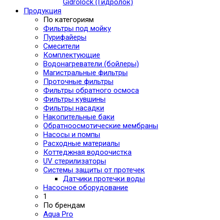
Gidrolock (Гидролок)
Продукция
По категориям
Фильтры под мойку
Пурифайеры
Смесители
Комплектующие
Водонагреватели (бойлеры)
Магистральные фильтры
Проточные фильтры
Фильтры обратного осмоса
Фильтры кувшины
Фильтры насадки
Накопительные баки
Обратноосмотические мембраны
Насосы и помпы
Расходные материалы
Коттеджная водоочистка
UV стерилизаторы
Системы защиты от протечек
Датчики протечки воды
Насосное оборудование
1
По брендам
Aqua Pro