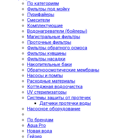
По категориям
Фильтры под мойку
Пурифайеры
Смесители
Комплектующие
Водонагреватели (бойлеры)
Магистральные фильтры
Проточные фильтры
Фильтры обратного осмоса
Фильтры кувшины
Фильтры насадки
Накопительные баки
Обратноосмотические мембраны
Насосы и помпы
Расходные материалы
Коттеджная водоочистка
UV стерилизаторы
Системы защиты от протечек
Датчики протечки воды
Насосное оборудование
По брендам
Aqua Pro
Новая вода
Гейзер