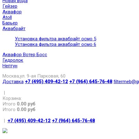
Новая вода
Гейзер
Аквафор
Atoll
Барьер
Аквабрайт
Установка фильтра аквабрайт осмо 5
Установка фильтра аквабрайт осмо 6
Аквафор Вотер Босс
Гидролок
Нептун
Москва,ул. 9-ая Парковая, 60
Доставка
+7 (495) 409-42-12
+7 (964) 645-76-48
filtermeb@g
|
Корзина:
Итого
0.00 руб
Итого
0.00 руб
|
+7 (495) 409-42-12
+7 (964) 645-76-48