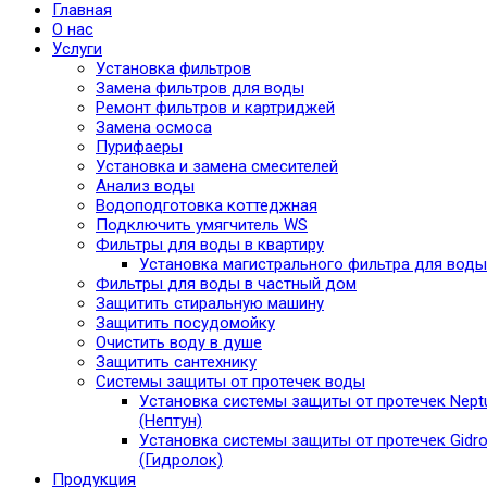
Главная
О нас
Услуги
Установка фильтров
Замена фильтров для воды
Ремонт фильтров и картриджей
Замена осмоса
Пурифаеры
Установка и замена смесителей
Анализ воды
Водоподготовка коттеджная
Подключить умягчитель WS
Фильтры для воды в квартиру
Установка магистрального фильтра для воды
Фильтры для воды в частный дом
Защитить стиральную машину
Защитить посудомойку
Очистить воду в душе
Защитить сантехнику
Системы защиты от протечек воды
Установка системы защиты от протечек Nept
(Нептун)
Установка системы защиты от протечек Gidro
(Гидролок)
Продукция