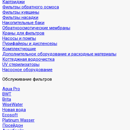
Картриджи
Фильтры обратного осмоса
Фильтры кувшины
Фильтры насадки
Накопительные баки
Обратноосмотические мембраны
Краны для фильтров
Насосы и помпы
Пурифайеры и диспенсеры
Комплектующие
Дополнительное оборудование и расходные материалы
Коттеджная водоочистка
UV стерилизаторы
Насосное оборудование
Обслуживание фильтров
Aqua Pro
BWT
Brita
WiseWater
Новая вода
Ecosoft
Platinum Wasser
Посейдон