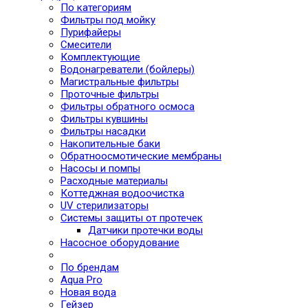
По категориям
Фильтры под мойку
Пурифайеры
Смесители
Комплектующие
Водонагреватели (бойлеры)
Магистральные фильтры
Проточные фильтры
Фильтры обратного осмоса
Фильтры кувшины
Фильтры насадки
Накопительные баки
Обратноосмотические мембраны
Насосы и помпы
Расходные материалы
Коттеджная водоочистка
UV стерилизаторы
Системы защиты от протечек
Датчики протечки воды
Насосное оборудование
По брендам
Aqua Pro
Новая вода
Гейзер