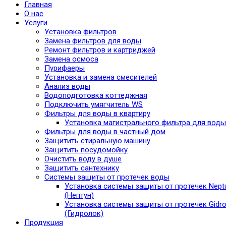
Главная
О нас
Услуги
Установка фильтров
Замена фильтров для воды
Ремонт фильтров и картриджей
Замена осмоса
Пурифаеры
Установка и замена смесителей
Анализ воды
Водоподготовка коттеджная
Подключить умягчитель WS
Фильтры для воды в квартиру
Установка магистрального фильтра для воды
Фильтры для воды в частный дом
Защитить стиральную машину
Защитить посудомойку
Очистить воду в душе
Защитить сантехнику
Системы защиты от протечек воды
Установка системы защиты от протечек Nept
(Нептун)
Установка системы защиты от протечек Gidro
(Гидролок)
Продукция