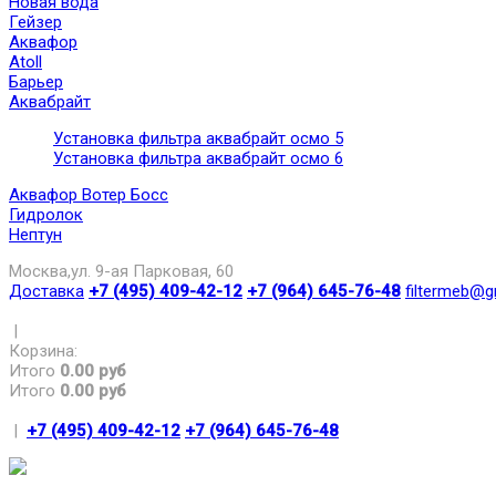
Новая вода
Гейзер
Аквафор
Atoll
Барьер
Аквабрайт
Установка фильтра аквабрайт осмо 5
Установка фильтра аквабрайт осмо 6
Аквафор Вотер Босс
Гидролок
Нептун
Москва,ул. 9-ая Парковая, 60
Доставка
+7 (495) 409-42-12
+7 (964) 645-76-48
filtermeb@g
|
Корзина:
Итого
0.00 руб
Итого
0.00 руб
|
+7 (495) 409-42-12
+7 (964) 645-76-48