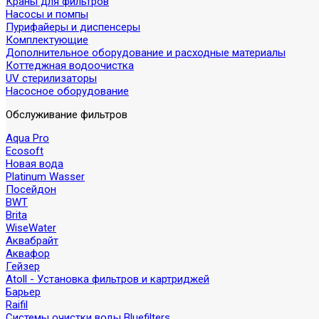
Краны для фильтров
Насосы и помпы
Пурифайеры и диспенсеры
Комплектующие
Дополнительное оборудование и расходные материалы
Коттеджная водоочистка
UV стерилизаторы
Насосное оборудование
Обслуживание фильтров
Aqua Pro
Ecosoft
Новая вода
Platinum Wasser
Посейдон
BWT
Brita
WiseWater
Аквабрайт
Аквафор
Гейзер
Atoll - Установка фильтров и картриджей
Барьер
Raifil
Системы очистки воды Bluefilters