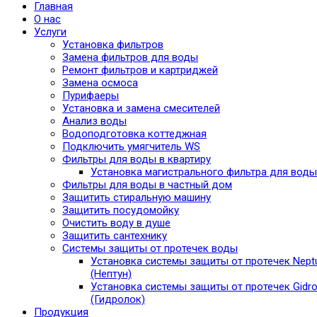
Главная
О нас
Услуги
Установка фильтров
Замена фильтров для воды
Ремонт фильтров и картриджей
Замена осмоса
Пурифаеры
Установка и замена смесителей
Анализ воды
Водоподготовка коттеджная
Подключить умягчитель WS
Фильтры для воды в квартиру
Установка магистрального фильтра для воды
Фильтры для воды в частный дом
Защитить стиральную машину
Защитить посудомойку
Очистить воду в душе
Защитить сантехнику
Системы защиты от протечек воды
Установка системы защиты от протечек Nept
(Нептун)
Установка системы защиты от протечек Gidro
(Гидролок)
Продукция