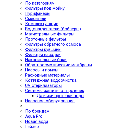
По категориям
Фильтры под мойку
Пурифайеры
Смесители
Комплектующие
Водонагреватели (бойлеры)
Магистральные фильтры
Проточные фильтры
Фильтры обратного осмоса
Фильтры кувшины
Фильтры насадки
Накопительные баки
Обратноосмотические мембраны
Насосы и помпы
Расходные материалы
Коттеджная водоочистка
UV стерилизаторы
Системы защиты от протечек
Датчики протечки воды
Насосное оборудование
По брендам
Aqua Pro
Новая вода
Гейзер