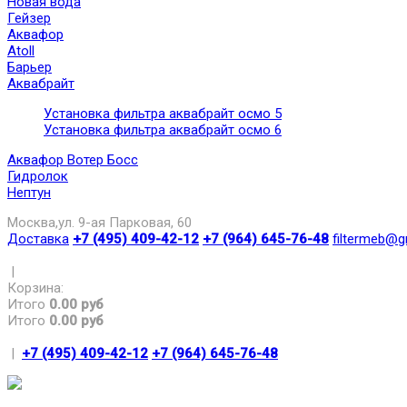
Новая вода
Гейзер
Аквафор
Atoll
Барьер
Аквабрайт
Установка фильтра аквабрайт осмо 5
Установка фильтра аквабрайт осмо 6
Аквафор Вотер Босс
Гидролок
Нептун
Москва,ул. 9-ая Парковая, 60
Доставка
+7 (495) 409-42-12
+7 (964) 645-76-48
filtermeb@g
|
Корзина:
Итого
0.00 руб
Итого
0.00 руб
|
+7 (495) 409-42-12
+7 (964) 645-76-48