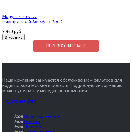
Поможем выбрать и купить фильтр
Модуль сменный
фильтрующий Аквафор Pro B
ответим на вопросы, примем заказ по телефону
3 960 руб
7-495-409-42-12
ПЕРЕЗВОНИТЕ МНЕ
Наша компания занимается обслуживанием фильтров для
воды по всей Москве и области. Подробную информацию
можно уточнить у менеджеров компании
Подробнее
icon
icon
Обратный звонок
icon
Отзывы
icon
Новости