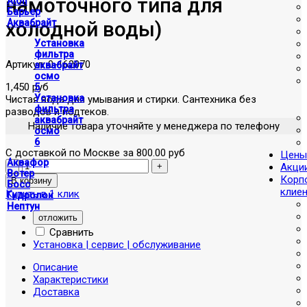
намоточного типа для
Atoll
Барьер
холодной воды)
Аквабрайт
Установка
фильтра
Артикул:
0-162070
аквабрайт
осмо
1,450 руб
5
Установка
Чистая вода для умывания и стирки. Сантехника без
фильтра
разводов и подтеков.
аквабрайт
Наличие товара уточняйте у менеджера по телефону
осмо
6
С доставкой по Москве за 800.00 руб
Цены
Аквафор
Акци
Вотер
Корп
Босс
клие
Купить в 1 клик
Гидролок
Нептун
отложить
Сравнить
Установка | сервис | обслуживание
Описание
Характеристики
Доставка