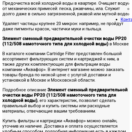
Предочистка всей холодной воды в квартире. Очищает воду
от механических примесей: песка, ржавчины, ила. Служит
долго даже в сильно загрязненной, ржавой или мутной воде.
Конт
Удаляет частицы крупнее 20 микрон: например, не пройдут
даже пигменты красок, частички муки и пыльца.
Элемент сменный предварительной очистки воды РР20
(112/508 намоточного типа для холодной воды)
в Москве
В каталоге компании Cartridge Filter представлен большой
ассортимент фильтрующих систем и картриджей к ним, а
также других комплектующих для фильтрации воды
компании «Аквафор». В интернет магазине можно заказать
товары бренда по низкой цене с услугой доставки и
установкой в Москве и Московской области.
Подробное описание
Элемент сменный предварительной
очистки воды РР20 (112/508 намоточного типа для
холодной воды)
, его характеристик, позволит сделать
правильный выбор и купить системы или расходные
материалы, отвечающие вашим требованиям.
Купить фильтры и картриджи «Аквафор» можно онлайн,
уточнив их наличие. Доставка и оплата осуществляется
удобным способом, подробная информация есть в каждом