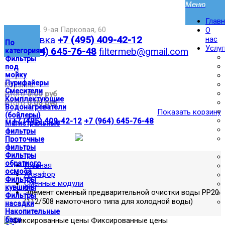
Глав
Москва,ул. 9-ая Парковая, 60
О
Доставка
+7 (495) 409-42-12
нас
По
Услуг
+7 (964) 645-76-48
filtermeb@gmail.com
категориям
Фильтры
под
|
мойку
Пурифайеры
Корзина:
Смесители
Итого
0.00 руб
Комплектующие
Итого
0.00 руб
Водонагреватели
Показать корзину
(бойлеры)
|
+7 (495) 409-42-12
+7 (964) 645-76-48
Магистральные
фильтры
Проточные
фильтры
Фильтры
обратного
Главная
осмоса
Аквафор
Фильтры
Сменные модули
кувшины
Элемент сменный предварительной очистки воды РР20
Фильтры
(112/508 намоточного типа для холодной воды)
насадки
Накопительные
баки
Фиксированные цены