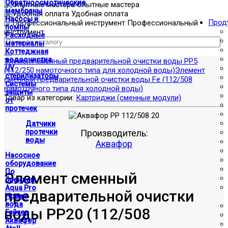
Обратноосмотические
Опытные мастера
мембраны
Удобная оплата
Насосы и
Прод
Профессиональный
помпы
инструмент
Расходные
материалы
Коттеджная
водоочистка
Элемент сменный предварительной очистки воды РР5
UV
(112/250 намоточного типа для холодной воды)
Элемент
стерилизаторы
сменный предварительной очистки воды Fe (112/508
Системы
намоточного типа для холодной воды)
защиты
Товар из категории:
Картриджи (сменные модули)
от
протечек
Датчики
протечки
Производитель:
воды
Аквафор
Насосное
оборудование
По
Элемент сменный
брендам
Aqua Pro
предварительной очистки
Новая
вода
воды РР20 (112/508
Гейзер
Аквафор