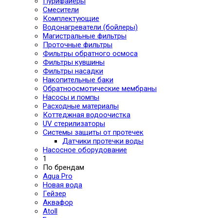
Пурифайеры
Смесители
Комплектующие
Водонагреватели (бойлеры)
Магистральные фильтры
Проточные фильтры
Фильтры обратного осмоса
Фильтры кувшины
Фильтры насадки
Накопительные баки
Обратноосмотические мембраны
Насосы и помпы
Расходные материалы
Коттеджная водоочистка
UV стерилизаторы
Системы защиты от протечек
Датчики протечки воды
Насосное оборудование
1
По брендам
Aqua Pro
Новая вода
Гейзер
Аквафор
Atoll