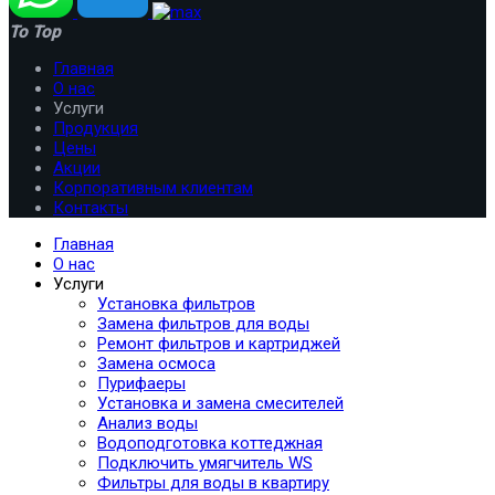
To Top
Главная
О нас
Услуги
Продукция
Цены
Акции
Корпоративным клиентам
Контакты
Главная
О нас
Услуги
Установка фильтров
Замена фильтров для воды
Ремонт фильтров и картриджей
Замена осмоса
Пурифаеры
Установка и замена смесителей
Анализ воды
Водоподготовка коттеджная
Подключить умягчитель WS
Фильтры для воды в квартиру