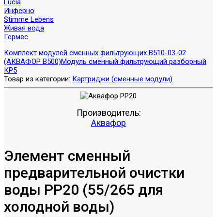
Lucia
Инферно
Stimme Lebens
Живая вода
Гермес
Комплект модулей сменных фильтрующих В510-03-02
(АКВАФОР В500)
Модуль сменный фильтрующий разборный
КР5
Товар из категории:
Картриджи (сменные модули)
Производитель:
Аквафор
Элемент сменный
предварительной очистки
воды РР20 (55/265 для
холодной воды)