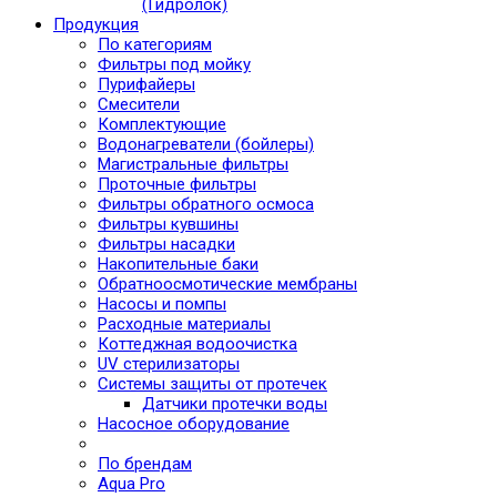
(Гидролок)
Продукция
По категориям
Фильтры под мойку
Пурифайеры
Смесители
Комплектующие
Водонагреватели (бойлеры)
Магистральные фильтры
Проточные фильтры
Фильтры обратного осмоса
Фильтры кувшины
Фильтры насадки
Накопительные баки
Обратноосмотические мембраны
Насосы и помпы
Расходные материалы
Коттеджная водоочистка
UV стерилизаторы
Системы защиты от протечек
Датчики протечки воды
Насосное оборудование
По брендам
Aqua Pro