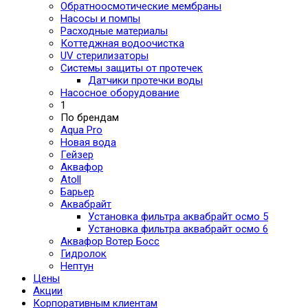
Обратноосмотические мембраны
Насосы и помпы
Расходные материалы
Коттеджная водоочистка
UV стерилизаторы
Системы защиты от протечек
Датчики протечки воды
Насосное оборудование
1
По брендам
Aqua Pro
Новая вода
Гейзер
Аквафор
Atoll
Барьер
Аквабрайт
Установка фильтра аквабрайт осмо 5
Установка фильтра аквабрайт осмо 6
Аквафор Вотер Босс
Гидролок
Нептун
Цены
Акции
Корпоративным клиентам