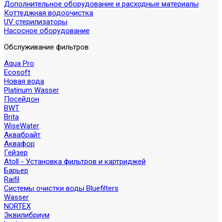
Дополнительное оборудование и расходные материалы
Коттеджная водоочистка
UV стерилизаторы
Насосное оборудование
Обслуживание фильтров
Aqua Pro
Ecosoft
Новая вода
Platinum Wasser
Посейдон
BWT
Brita
WiseWater
Аквабрайт
Аквафор
Гейзер
Atoll - Установка фильтров и картриджей
Барьер
Raifil
Системы очистки воды Bluefilters
Wasser
NORTEX
Эквилибриум