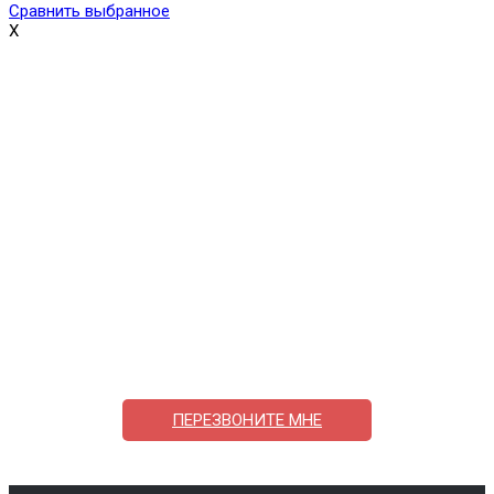
Сравнить выбранное
X
Поможем выбрать и купить фильтр
ответим на вопросы, примем заказ по телефону
7-495-409-42-12
ПЕРЕЗВОНИТЕ МНЕ