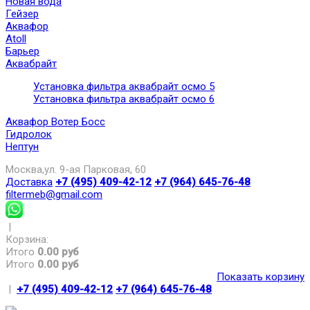
Новая вода
Гейзер
Аквафор
Atoll
Барьер
Аквабрайт
Установка фильтра аквабрайт осмо 5
Установка фильтра аквабрайт осмо 6
Аквафор Вотер Босс
Гидролок
Нептун
Москва,ул. 9-ая Парковая, 60
Доставка
+7 (495) 409-42-12
+7 (964) 645-76-48
filtermeb@gmail.com
|
Корзина:
Итого
0.00 руб
Итого
0.00 руб
Показать корзину
|
+7 (495) 409-42-12
+7 (964) 645-76-48