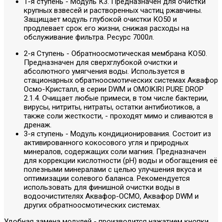
1-я ступень - Модуль К3. Предназначен для очистки
крупных взвесей и растворенных частиц ржавчины.
Защищает модуль глубокой очистки КО50 и
продлевает срок его жизни, снижая расходы на
обслуживание фильтра. Ресурс 7000л.
2-я Ступень - Обратноосмотическая мембрана КО50.
Предназначен для сверхглубокой очистки и
абсолютного умягчения воды. Используется в
стационарных обратноосмотических системах Аквафор
Осмо-Кристалл, в серии DWM и OMOIKIRI PURE DROP
2.1.4. Очищает любые примеси, в том числе бактерии,
вирусы, нитриты, нитраты, остатки антибиотиков, а
также соли жесткости, - проходят мимо и сливаются в
дренаж.
3-я ступень - Модуль кондиционирования. Состоит из
активированного кокосового угля и природных
минералов, содержащих соли магния. Предназначен
для коррекции кислотности (рН) воды и обогащения её
полезными минералами с целью улучшения вкуса и
оптимизации солевого баланса. Рекомендуется
использовать для финишной очистки воды в
водоочистителях Аквафор-ОСМО, Аквафор DWM и
других обратноосмотических системах.
Удобная замена модулей - производится нажатием кнопки