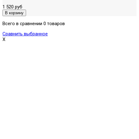
1 520 руб
Всего в сравнении 0 товаров
Сравнить выбранное
X
Поможем выбрать и купить фильтр
ответим на вопросы, примем заказ по телефону
7-495-409-42-12