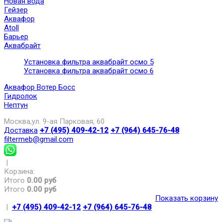
Новая вода
Гейзер
Аквафор
Atoll
Барьер
Аквабрайт
Установка фильтра аквабрайт осмо 5
Установка фильтра аквабрайт осмо 6
Аквафор Вотер Босс
Гидролок
Нептун
Москва,ул. 9-ая Парковая, 60
Доставка
+7 (495) 409-42-12
+7 (964) 645-76-48
filtermeb@gmail.com
|
Корзина:
Итого
0.00 руб
Итого
0.00 руб
Показать корзину
|
+7 (495) 409-42-12
+7 (964) 645-76-48