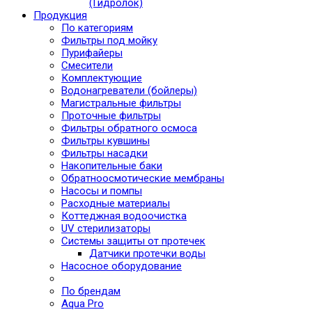
(Гидролок)
Продукция
По категориям
Фильтры под мойку
Пурифайеры
Смесители
Комплектующие
Водонагреватели (бойлеры)
Магистральные фильтры
Проточные фильтры
Фильтры обратного осмоса
Фильтры кувшины
Фильтры насадки
Накопительные баки
Обратноосмотические мембраны
Насосы и помпы
Расходные материалы
Коттеджная водоочистка
UV стерилизаторы
Системы защиты от протечек
Датчики протечки воды
Насосное оборудование
По брендам
Aqua Pro