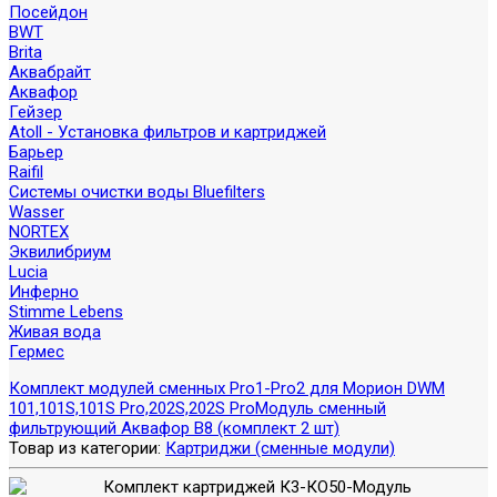
Посейдон
BWT
Brita
Аквабрайт
Аквафор
Гейзер
Atoll - Установка фильтров и картриджей
Барьер
Raifil
Системы очистки воды Bluefilters
Wasser
NORTEX
Эквилибриум
Lucia
Инферно
Stimme Lebens
Живая вода
Гермес
Комплект модулей сменных Pro1-Pro2 для Морион DWM
101,101S,101S Pro,202S,202S Pro
Модуль сменный
фильтрующий Аквафор В8 (комплект 2 шт)
Товар из категории:
Картриджи (сменные модули)