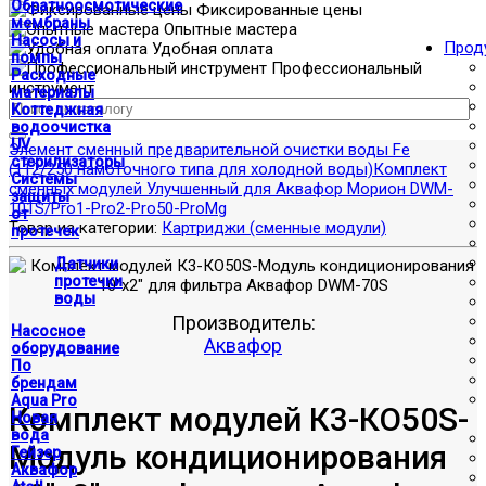
Обратноосмотические
Фиксированные цены
мембраны
Опытные мастера
Насосы и
Прод
Удобная оплата
помпы
Профессиональный
Расходные
инструмент
материалы
Коттеджная
водоочистка
UV
Элемент сменный предварительной очистки воды Fe
стерилизаторы
(112/250 намоточного типа для холодной воды)
Комплект
Системы
сменных модулей Улучшенный для Аквафор Морион DWM-
защиты
101S/Pro1-Pro2-Pro50-ProMg
от
Товар из категории:
Картриджи (сменные модули)
протечек
Датчики
протечки
воды
Производитель:
Насосное
Аквафор
оборудование
По
брендам
Aqua Pro
Комплект модулей К3-КO50S-
Новая
вода
Модуль кондиционирования
Гейзер
Аквафор