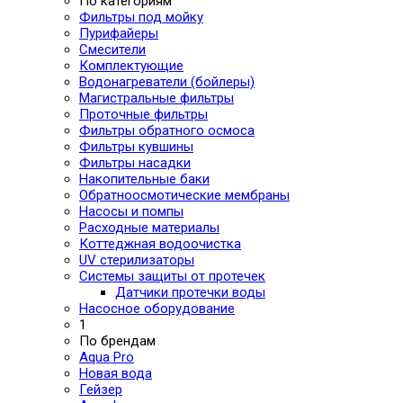
По категориям
Фильтры под мойку
Пурифайеры
Смесители
Комплектующие
Водонагреватели (бойлеры)
Магистральные фильтры
Проточные фильтры
Фильтры обратного осмоса
Фильтры кувшины
Фильтры насадки
Накопительные баки
Обратноосмотические мембраны
Насосы и помпы
Расходные материалы
Коттеджная водоочистка
UV стерилизаторы
Системы защиты от протечек
Датчики протечки воды
Насосное оборудование
1
По брендам
Aqua Pro
Новая вода
Гейзер