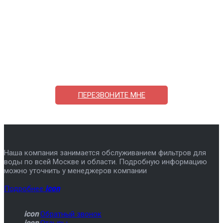
Поможем выбрать и купить фильтр
ответим на вопросы, примем заказ по телефону
7-495-409-42-12
ПЕРЕЗВОНИТЕ МНЕ
Наша компания занимается обслуживанием фильтров для
воды по всей Москве и области. Подробную информацию
можно уточнить у менеджеров компании
Подробнее
icon
icon
Обратный звонок
icon
Отзывы