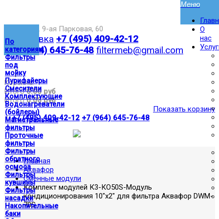
Глав
Москва,ул. 9-ая Парковая, 60
О
Доставка
+7 (495) 409-42-12
нас
По
Услуг
+7 (964) 645-76-48
filtermeb@gmail.com
категориям
Фильтры
под
|
мойку
Пурифайеры
Корзина:
Смесители
Итого
0.00 руб
Комплектующие
Итого
0.00 руб
Водонагреватели
Показать корзину
(бойлеры)
|
+7 (495) 409-42-12
+7 (964) 645-76-48
Магистральные
фильтры
Проточные
фильтры
Фильтры
обратного
Главная
осмоса
Аквафор
Фильтры
Сменные модули
кувшины
Комплект модулей К3-КO50S-Модуль
Фильтры
кондиционирования 10"х2" для фильтра Аквафор DWM-
насадки
70S
Накопительные
баки