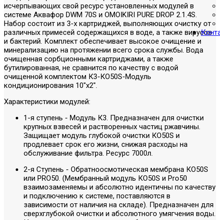
исчерпывающих свой ресурс установленных модулей в
системе Аквафор DWM 70S и OMOIKIRI PURE DROP 2.1.4S.
Набор состоит из 3-х картриджей, выполняющих очистку от
различных примесей содержащихся в воде, а также вирусов
Конт
и бактерий. Комплект обеспечивает высокое очищение и
минерализацию на протяжении всего срока службы. Вода
очищенная сорбционными картриджами, а также
бутилированная, не сравнится по качеству с водой
очищенной комплектом К3-КO50S-Модуль
кондиционирования 10"х2".
Характеристики модулей:
1-я ступень - Модуль К3. Предназначен для очистки
крупных взвесей и растворенных частиц ржавчины.
Защищает модуль глубокой очистки КО50S и
продлевает срок его жизни, снижая расходы на
обслуживание фильтра. Ресурс 7000л.
2-я Ступень - Обратноосмотическая мембрана КО50S
или PRO50. (Мембранный модуль КО50S и Pro50
взаимозаменяемы и абсолютно идентичны по качеству
и подключению к системе, поставляются в
зависимости от наличия на складе). Предназначен для
сверхглубокой очистки и абсолютного умягчения воды.