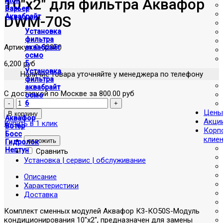
10"х2" для фильтра Аквафор
Atoll
Барьер
Аквабрайт
DWM-70S
Установка
фильтра
Артикул:
0-32350
аквабрайт
осмо
6,200 руб
5
Установка
Наличие товара уточняйте у менеджера по телефону
фильтра
аквабрайт
С доставкой по Москве за 800.00 руб
осмо
6
Цены
Аквафор
Акци
Купить в 1 клик
Вотер
Корп
Босс
клие
отложить
Гидролок
Нептун
Сравнить
Установка | сервис | обслуживание
Описание
Характеристики
Доставка
Комплект сменных модулей Аквафор К3-КO50S-Модуль
кондиционирования 10"х2", предназначен для замены