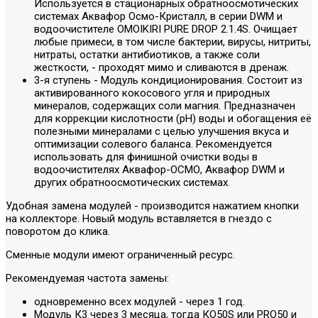
Используется в стационарных обратноосмотических
системах Аквафор Осмо-Кристалл, в серии DWM и
водоочистителе OMOIKIRI PURE DROP 2.1.4S. Очищает
любые примеси, в том числе бактерии, вирусы, нитриты,
нитраты, остатки антибиотиков, а также соли
жесткости, - проходят мимо и сливаются в дренаж.
3-я ступень - Модуль кондиционирования. Состоит из
активированного кокосового угля и природных
минералов, содержащих соли магния. Предназначен
для коррекции кислотности (рН) воды и обогащения её
полезными минералами с целью улучшения вкуса и
оптимизации солевого баланса. Рекомендуется
использовать для финишной очистки воды в
водоочистителях Аквафор-ОСМО, Аквафор DWM и
других обратноосмотических системах.
Удобная замена модулей - производится нажатием кнопки
на коллекторе. Новый модуль вставляется в гнездо с
поворотом до клика.
Сменные модули имеют ограниченный ресурс.
Рекомендуемая частота замены:
одновременно всех модулей - через 1 год.
Модуль К3 через 3 месяца, тогда КО50S или PRO50 и