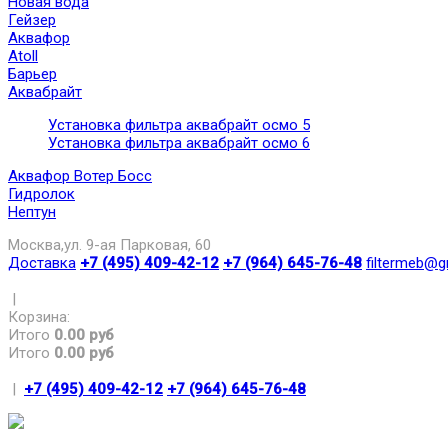
Новая вода
Гейзер
Аквафор
Atoll
Барьер
Аквабрайт
Установка фильтра аквабрайт осмо 5
Установка фильтра аквабрайт осмо 6
Аквафор Вотер Босс
Гидролок
Нептун
Москва,ул. 9-ая Парковая, 60
Доставка
+7 (495) 409-42-12
+7 (964) 645-76-48
filtermeb@g
|
Корзина:
Итого
0.00 руб
Итого
0.00 руб
|
+7 (495) 409-42-12
+7 (964) 645-76-48