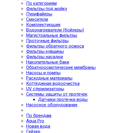
По категориям
Фильтры под мойку
Пурифайеры
Смесители
Комплектующие
Водонагреватели (бойлеры)
Магистральные фильтры
Проточные фильтры
Фильтры обратного осмоса
Фильтры кувшины
Фильтры насадки
Накопительные баки
Обратноосмотические мембраны
Насосы и помпы
Расходные материалы
Коттеджная водоочистка
UV стерилизаторы
Системы защиты от протечек
Датчики протечки воды
Насосное оборудование
По брендам
Aqua Pro
Новая вода
Гейзер