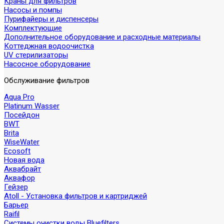
Краны для фильтров
Насосы и помпы
Пурифайеры и диспенсеры
Комплектующие
Дополнительное оборудование и расходные материалы
Коттеджная водоочистка
UV стерилизаторы
Насосное оборудование
Обслуживание фильтров
Aqua Pro
Platinum Wasser
Посейдон
BWT
Brita
WiseWater
Ecosoft
Новая вода
Аквабрайт
Аквафор
Гейзер
Atoll - Установка фильтров и картриджей
Барьер
Raifil
Системы очистки воды Bluefilters