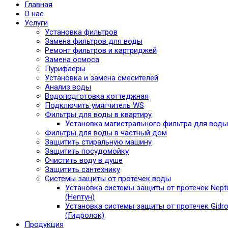
Главная
О нас
Услуги
Установка фильтров
Замена фильтров для воды
Ремонт фильтров и картриджей
Замена осмоса
Пурифаеры
Установка и замена смесителей
Анализ воды
Водоподготовка коттеджная
Подключить умягчитель WS
Фильтры для воды в квартиру
Установка магистрального фильтра для воды
Фильтры для воды в частный дом
Защитить стиральную машину
Защитить посудомойку
Очистить воду в душе
Защитить сантехнику
Системы защиты от протечек воды
Установка системы защиты от протечек Nept
(Нептун)
Установка системы защиты от протечек Gidro
(Гидролок)
Продукция