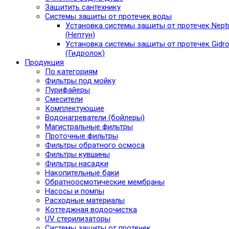
Защитить сантехнику
Системы защиты от протечек воды
Установка системы защиты от протечек Nept
(Нептун)
Установка системы защиты от протечек Gidro
(Гидролок)
Продукция
По категориям
Фильтры под мойку
Пурифайеры
Смесители
Комплектующие
Водонагреватели (бойлеры)
Магистральные фильтры
Проточные фильтры
Фильтры обратного осмоса
Фильтры кувшины
Фильтры насадки
Накопительные баки
Обратноосмотические мембраны
Насосы и помпы
Расходные материалы
Коттеджная водоочистка
UV стерилизаторы
Системы защиты от протечек