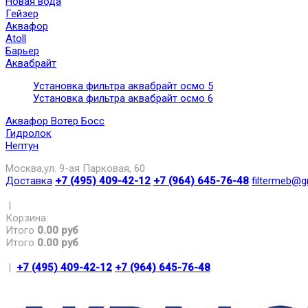
Новая вода
Гейзер
Аквафор
Atoll
Барьер
Аквабрайт
Установка фильтра аквабрайт осмо 5
Установка фильтра аквабрайт осмо 6
Аквафор Вотер Босс
Гидролок
Нептун
Москва,ул. 9-ая Парковая, 60
Доставка
+7 (495) 409-42-12
+7 (964) 645-76-48
filtermeb@g
|
Корзина:
Итого
0.00 руб
Итого
0.00 руб
|
+7 (495) 409-42-12
+7 (964) 645-76-48