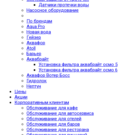
Датчики протечки воды
Насосное оборудование
По брендам
Aqua Pro
Новая вода
Гейзер
Аквафор
Atoll
Барьер
Аквабрайт
Установка фильтра аквабрайт осмо 5
Установка фильтра аквабрайт осмо 6
Аквафор Вотер Босс
Гидролок
Нептун
Цены
Акции
Корпоративным клиентам
Обслуживание для кафе
Обслуживание для автосервиса
Обслуживание для отелей
Обслуживание для баров
Обслуживание для ресторана