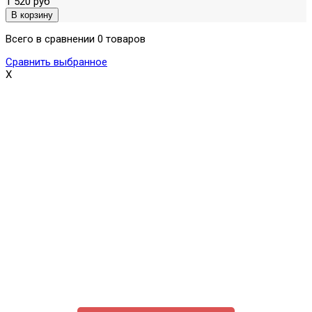
1 520 руб
Всего в сравнении 0 товаров
Сравнить выбранное
X
Поможем выбрать и купить фильтр
ответим на вопросы, примем заказ по телефону
7-495-409-42-12