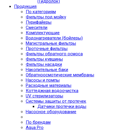
(Гидролок)
Продукция
По категориям
Фильтры под мойку
Пурифайеры
Смесители
Комплектующие
Водонагреватели (бойлеры)
Магистральные фильтры
Проточные фильтры
Фильтры обратного осмоса
Фильтры кувшины
Фильтры насадки
Накопительные баки
Обратноосмотические мембраны
Насосы и помпы
Расходные материалы
Коттеджная водоочистка
UV стерилизаторы
Системы защиты от протечек
Датчики протечки воды
Насосное оборудование
По брендам
Aqua Pro