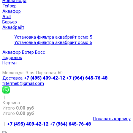
Новая вода
Гейзер
Аквафор
Atoll
Барьер
Аквабрайт
Установка фильтра аквабрайт осмо 5
Установка фильтра аквабрайт осмо 6
Аквафор Вотер Босс
Гидролок
Нептун
Москва,ул. 9-ая Парковая, 60
Доставка
+7 (495) 409-42-12
+7 (964) 645-76-48
filtermeb@gmail.com
|
Корзина:
Итого
0.00 руб
Итого
0.00 руб
Показать корзину
|
+7 (495) 409-42-12
+7 (964) 645-76-48