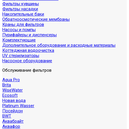
Фильтры кувшины
Фильтры насадки
Накопительные баки
Обратноосмотические мембраны
Краны для фильтров
Насосы и помпы
Пурифайеры и диспенсеры
Комплектующие
Дополнительное оборудование и расходные материалы
Коттеджная водоочистка
UV стерилизаторы
Насосное оборудование
Обслуживание фильтров
Aqua Pro
Brita
WiseWater
Ecosoft
Новая вода
Platinum Wasser
Посейдон
BWT
Аквабрайт
Аквафор