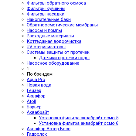
Фильтры обратного осмоса
Фильтры кувшины
Фильтры насадки
Накопительные баки
Обратноосмотические мембраны
Насосы и помпы
Расходные материалы
Коттеджная водоочистка
UV стерилизаторы
Системы защиты от протечек
Датчики протечки воды
Насосное оборудование
1
По брендам
Aqua Pro
Новая вода
Гейзер
Аквафор
Atoll
Барьер
Аквабрайт
Установка фильтра аквабрайт осмо 5
Установка фильтра аквабрайт осмо 6
Аквафор Вотер Босс
Гидролок