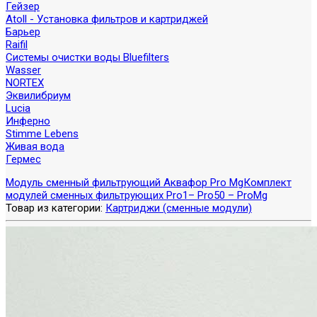
Гейзер
Atoll - Установка фильтров и картриджей
Барьер
Raifil
Системы очистки воды Bluefilters
Wasser
NORTEX
Эквилибриум
Lucia
Инферно
Stimme Lebens
Живая вода
Гермес
Модуль сменный фильтрующий Аквафор Pro Mg
Комплект
модулей сменных фильтрующих Pro1– Pro50 – ProMg
Товар из категории:
Картриджи (сменные модули)