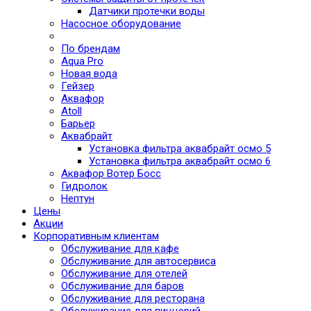
Датчики протечки воды
Насосное оборудование
По брендам
Aqua Pro
Новая вода
Гейзер
Аквафор
Atoll
Барьер
Аквабрайт
Установка фильтра аквабрайт осмо 5
Установка фильтра аквабрайт осмо 6
Аквафор Вотер Босс
Гидролок
Нептун
Цены
Акции
Корпоративным клиентам
Обслуживание для кафе
Обслуживание для автосервиса
Обслуживание для отелей
Обслуживание для баров
Обслуживание для ресторана