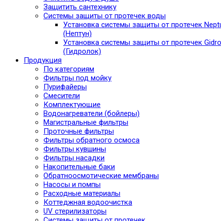
Защитить сантехнику
Системы защиты от протечек воды
Установка системы защиты от протечек Nept
(Нептун)
Установка системы защиты от протечек Gidro
(Гидролок)
Продукция
По категориям
Фильтры под мойку
Пурифайеры
Смесители
Комплектующие
Водонагреватели (бойлеры)
Магистральные фильтры
Проточные фильтры
Фильтры обратного осмоса
Фильтры кувшины
Фильтры насадки
Накопительные баки
Обратноосмотические мембраны
Насосы и помпы
Расходные материалы
Коттеджная водоочистка
UV стерилизаторы
Системы защиты от протечек