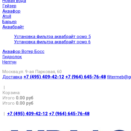
Новая вода
Гейзер
Аквафор
Atoll
Барьер
Аквабрайт
Установка фильтра аквабрайт осмо 5
Установка фильтра аквабрайт осмо 6
Аквафор Вотер Босс
Гидролок
Нептун
Москва,ул. 9-ая Парковая, 60
Доставка
+7 (495) 409-42-12
+7 (964) 645-76-48
filtermeb@g
|
Корзина:
Итого
0.00 руб
Итого
0.00 руб
|
+7 (495) 409-42-12
+7 (964) 645-76-48