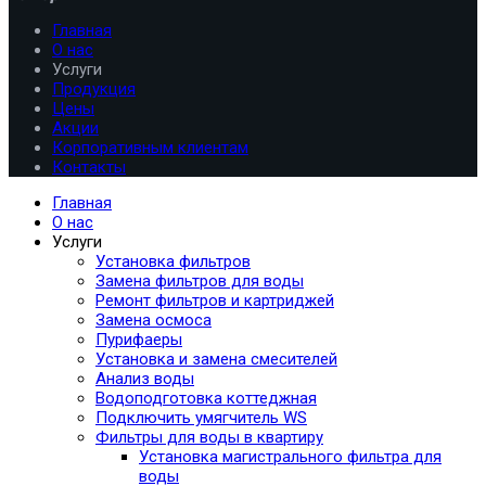
Главная
О нас
Услуги
Продукция
Цены
Акции
Корпоративным клиентам
Контакты
Главная
О нас
Услуги
Установка фильтров
Замена фильтров для воды
Ремонт фильтров и картриджей
Замена осмоса
Пурифаеры
Установка и замена смесителей
Анализ воды
Водоподготовка коттеджная
Подключить умягчитель WS
Фильтры для воды в квартиру
Установка магистрального фильтра для
воды