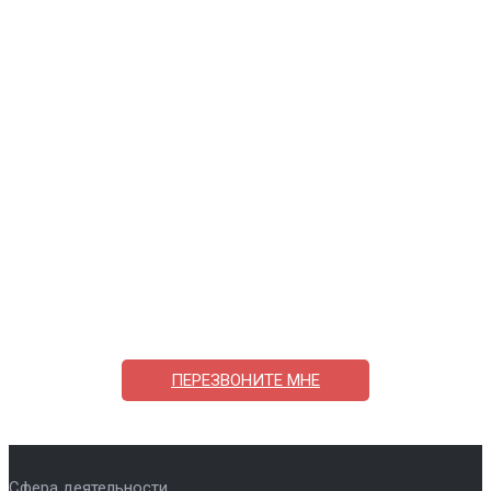
Поможем выбрать и купить фильтр
ответим на вопросы, примем заказ по телефону
7-495-409-42-12
ПЕРЕЗВОНИТЕ МНЕ
Сфера деятельности