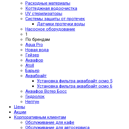
Расходные материалы
Коттеджная водоочистка
UV стерилизаторы
Системы защиты от протечек
Датчики протечки воды
Насосное оборудование
1
По брендам
Aqua Pro
Новая вода
Гейзер
Аквафор
Atoll
Барьер
Аквабрайт
Установка фильтра аквабрайт осмо 5
Установка фильтра аквабрайт осмо 6
Аквафор Вотер Босс
Гидролок
Нептун
Цены
Акции
Корпоративным клиентам
Обслуживание для кафе
Обслуживание для автосервиса