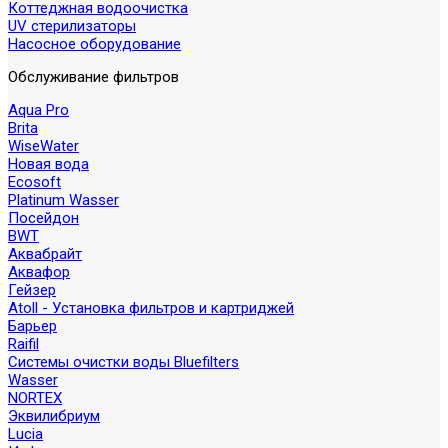
Коттеджная водоочистка
UV стерилизаторы
Насосное оборудование
Обслуживание фильтров
Aqua Pro
Brita
WiseWater
Новая вода
Ecosoft
Platinum Wasser
Посейдон
BWT
Аквабрайт
Аквафор
Гейзер
Atoll - Установка фильтров и картриджей
Барьер
Raifil
Системы очистки воды Bluefilters
Wasser
NORTEX
Эквилибриум
Lucia