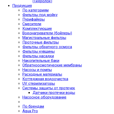
(Гидролок)
Продукция
По категориям
Фильтры под мойку
Пурифайеры
Смесители
Комплектующие
Водонагреватели (бойлеры)
Магистральные фильтры
Проточные фильтры
Фильтры обратного осмоса
Фильтры кувшины
Фильтры насадки
Накопительные баки
Обратноосмотические мембраны
Насосы и помпы
Расходные материалы
Коттеджная водоочистка
UV стерилизаторы
Системы защиты от протечек
Датчики протечки воды
Насосное оборудование
По брендам
Aqua Pro