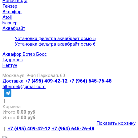
Новая вода
Гейзер
Аквафор
Atoll
Барьер
Аквабрайт
Установка фильтра аквабрайт осмо 5
Установка фильтра аквабрайт осмо 6
Аквафор Вотер Босс
Гидролок
Нептун
Москва,ул. 9-ая Парковая, 60
Доставка
+7 (495) 409-42-12
+7 (964) 645-76-48
filtermeb@gmail.com
|
Корзина:
Итого
0.00 руб
Итого
0.00 руб
Показать корзину
|
+7 (495) 409-42-12
+7 (964) 645-76-48