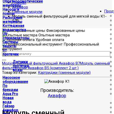
Обратноосмотические
Главная
мембраны
Аквафор
Насосы и
Прод
Сменные модули
помпы
Модуль сменный фильтрующий для мягкой воды К1-
Расходные
07В
материалы
Коттеджная
водоочистка
Фиксированные цены
UV
Опытные мастера
стерилизаторы
Удобная оплата
Системы
Профессиональный
защиты
инструмент
от
протечек
Датчики
Модуль сменный фильтрующий Аквафор В7
Модуль сменный
протечки
фильтрующий Аквафор В5 (комплект 2 шт.)
воды
Товар из категории:
Картриджи (сменные модули)
Насосное
оборудование
По
Производитель:
брендам
Aqua Pro
Аквафор
Новая
вода
Гейзер
Аквафор
Модуль сменный