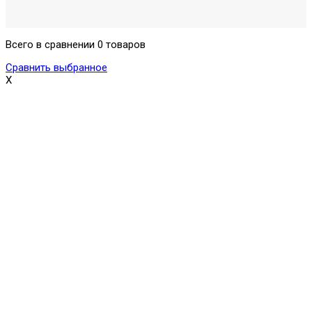
Всего в сравнении 0 товаров
Сравнить выбранное
X
Поможем выбрать и купить фильтр
ответим на вопросы, примем заказ по телефону
7-495-409-42-12