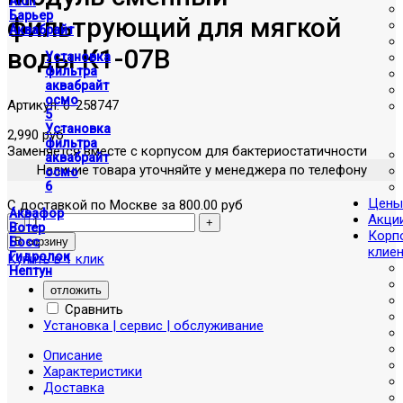
Atoll
Барьер
фильтрующий для мягкой
Аквабрайт
воды К1-07В
Установка
фильтра
аквабрайт
осмо
Артикул:
0-258747
5
Установка
2,990 руб
фильтра
Заменяется вместе с корпусом для бактериостатичности
аквабрайт
Наличие товара уточняйте у менеджера по телефону
осмо
6
Цены
С доставкой по Москве за 800.00 руб
Аквафор
Акци
Вотер
Корп
Босс
клие
Гидролок
Купить в 1 клик
Нептун
отложить
Сравнить
Установка | сервис | обслуживание
Описание
Характеристики
Доставка