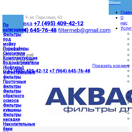
Глав
Москва,ул. 9-ая Парковая, 60
О
Доставка
+7 (495) 409-42-12
нас
По
Услуг
+7 (964) 645-76-48
filtermeb@gmail.com
категориям
Фильтры
под
|
мойку
Пурифайеры
Корзина:
Смесители
Итого
0.00 руб
Комплектующие
Итого
0.00 руб
Водонагреватели
Показать корзину
(бойлеры)
|
+7 (495) 409-42-12
+7 (964) 645-76-48
Магистральные
фильтры
Проточные
фильтры
Фильтры
обратного
осмоса
Фильтры
кувшины
Фильтры
насадки
Накопительные
баки