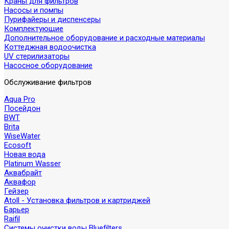
Краны для фильтров
Насосы и помпы
Пурифайеры и диспенсеры
Комплектующие
Дополнительное оборудование и расходные материалы
Коттеджная водоочистка
UV стерилизаторы
Насосное оборудование
Обслуживание фильтров
Aqua Pro
Посейдон
BWT
Brita
WiseWater
Ecosoft
Новая вода
Platinum Wasser
Аквабрайт
Аквафор
Гейзер
Atoll - Установка фильтров и картриджей
Барьер
Raifil
Системы очистки воды Bluefilters