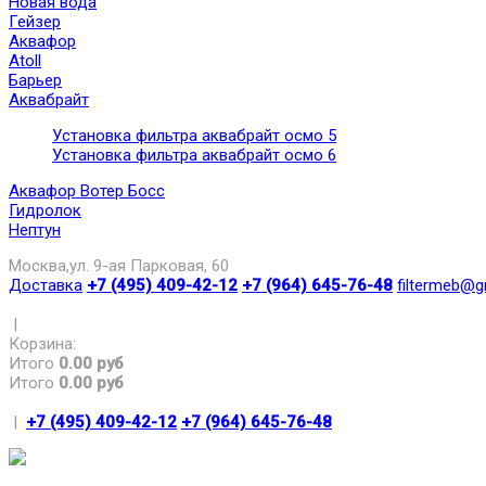
Новая вода
Гейзер
Аквафор
Atoll
Барьер
Аквабрайт
Установка фильтра аквабрайт осмо 5
Установка фильтра аквабрайт осмо 6
Аквафор Вотер Босс
Гидролок
Нептун
Москва,ул. 9-ая Парковая, 60
Доставка
+7 (495) 409-42-12
+7 (964) 645-76-48
filtermeb@g
|
Корзина:
Итого
0.00 руб
Итого
0.00 руб
|
+7 (495) 409-42-12
+7 (964) 645-76-48