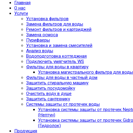
Главная
О нас
Услуги
Установка фильтров
Замена фильтров для воды
Ремонт фильтров и картриджей
Замена осмоса
Пурифаеры
Установка и замена смесителей
Анализ воды
Водоподготовка коттеджная
Подключить умягчитель WS
Фильтры для воды в квартиру
Установка магистрального фильтра для воды
Фильтры для воды в частный дом
Защитить стиральную машину
Защитить посудомойку
Очистить воду в душе
Защитить сантехнику
Системы защиты от протечек воды
Установка системы защиты от протечек Nept
(Нептун)
Установка системы защиты от протечек Gidro
(Гидролок)
Продукция