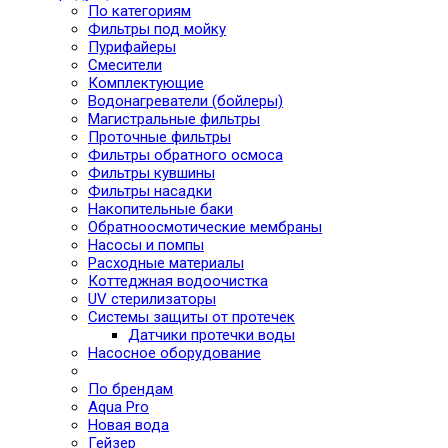
По категориям
Фильтры под мойку
Пурифайеры
Смесители
Комплектующие
Водонагреватели (бойлеры)
Магистральные фильтры
Проточные фильтры
Фильтры обратного осмоса
Фильтры кувшины
Фильтры насадки
Накопительные баки
Обратноосмотические мембраны
Насосы и помпы
Расходные материалы
Коттеджная водоочистка
UV стерилизаторы
Системы защиты от протечек
Датчики протечки воды
Насосное оборудование
По брендам
Aqua Pro
Новая вода
Гейзер