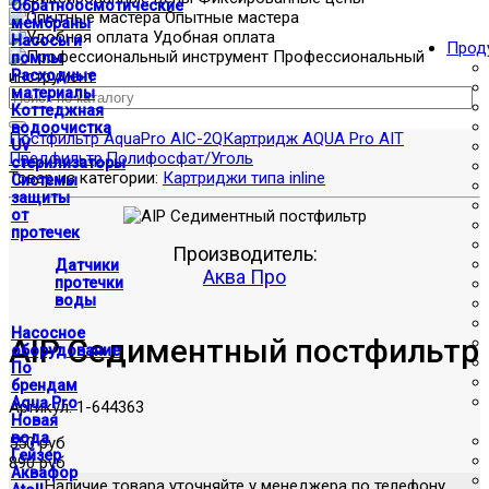
Обратноосмотические
Опытные мастера
мембраны
Удобная оплата
Насосы и
Прод
Профессиональный
помпы
инструмент
Расходные
материалы
Коттеджная
водоочистка
Постфильтр AquaPro AIC-2Q
Картридж AQUA Pro AIT
UV
Предфильтр,Полифосфат/Уголь
стерилизаторы
Товар из категории:
Картриджи типа inline
Системы
защиты
от
протечек
Производитель:
Датчики
Аква Про
протечки
воды
Насосное
AIP Седиментный постфильтр
оборудование
По
брендам
Aqua Pro
Артикул:
1-644363
Новая
вода
550 руб
Гейзер
890 руб
Аквафор
Наличие товара уточняйте у менеджера по телефону