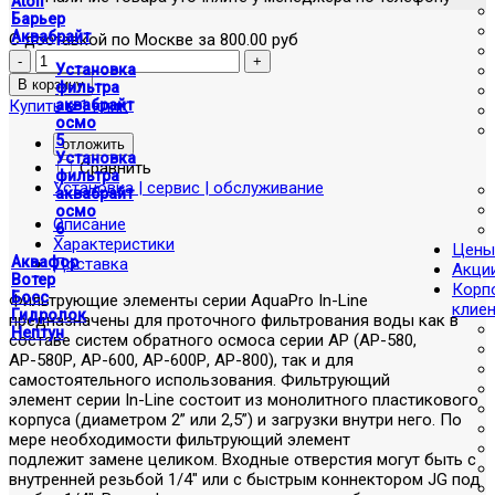
Atoll
Барьер
Аквабрайт
С доставкой по Москве за 800.00 руб
Установка
фильтра
Купить в 1 клик
аквабрайт
осмо
5
отложить
Установка
Сравнить
фильтра
Установка | сервис | обслуживание
аквабрайт
осмо
Описание
6
Характеристики
Цены
Аквафор
Доставка
Акци
Вотер
Корп
Босс
Фильтрующие элементы серии AquaPro In-Line
клие
Гидролок
предназначены для проточного фильтрования воды как в
Нептун
составе систем обратного осмоса серии АР (АР-580,
АР-580Р, АР-600, АР-600Р, АР-800), так и для
самостоятельного использования. Фильтрующий
элемент серии In-Line состоит из монолитного пластикового
корпуса (диаметром 2” или 2,5”) и загрузки внутри него. По
мере необходимости фильтрующий элемент
подлежит замене целиком. Входные отверстия могут быть с
внутренней резьбой 1/4" или с быстрым коннектором JG под