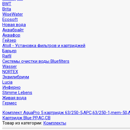
BWT
Brita
WiseWater
Ecosoft
Новая вода
Аквабрайт
Аквафор
Гейзер
Atoll - Установка фильтров и картриджей
Барьер
Raifil
Системы очистки воды Bluefilters
Wasser
NORTEX
Эквилибриум
Lucia
Инферно
Stimme Lebens
Живая вода
Гермес
Комплект AquaPro 5 картридж 63/250-5,APC,63/250-1,mem-50,
Картридж Blue PP,AC,CB
Товар из категории:
Комплекты