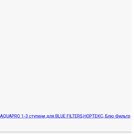
AQUAPRO 1-3 ступени для BLUE FILTERS,НОРТЕКС, Блю Фильтр