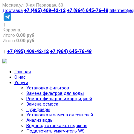
Москва,ул. 9-ая Парковая, 60
Доставка
+7 (495) 409-42-12
+7 (964) 645-76-48
filtermeb@g
|
Корзина:
Итого
0.00 руб
Итого
0.00 руб
|
+7 (495) 409-42-12
+7 (964) 645-76-48
Главная
О нас
Услуги
Установка фильтров
Замена фильтров для воды
Ремонт фильтров и картриджей
Замена осмоса
Пурифаеры
Установка и замена смесителей
Анализ воды
Водоподготовка коттеджная
Подключить умягчитель WS