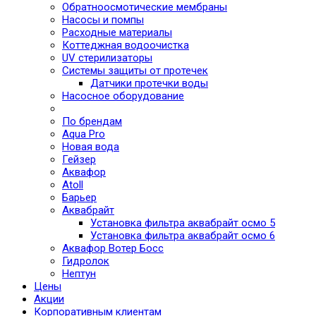
Обратноосмотические мембраны
Насосы и помпы
Расходные материалы
Коттеджная водоочистка
UV стерилизаторы
Системы защиты от протечек
Датчики протечки воды
Насосное оборудование
По брендам
Aqua Pro
Новая вода
Гейзер
Аквафор
Atoll
Барьер
Аквабрайт
Установка фильтра аквабрайт осмо 5
Установка фильтра аквабрайт осмо 6
Аквафор Вотер Босс
Гидролок
Нептун
Цены
Акции
Корпоративным клиентам