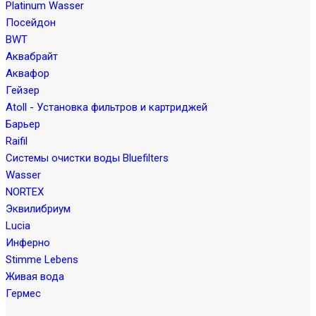
Platinum Wasser
Посейдон
BWT
Аквабрайт
Аквафор
Гейзер
Atoll - Установка фильтров и картриджей
Барьер
Raifil
Системы очистки воды Bluefilters
Wasser
NORTEX
Эквилибриум
Lucia
Инферно
Stimme Lebens
Живая вода
Гермес