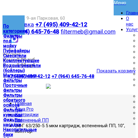
Глав
Москва,ул. 9-ая Парковая, 60
О
Доставка
+7 (495) 409-42-12
нас
По
Услуг
+7 (964) 645-76-48
filtermeb@gmail.com
категориям
Фильтры
под
мойку
|
Пурифайеры
Корзина:
Смесители
Итого
0.00 руб
Комплектующие
Итого
0.00 руб
Водонагреватели
(бойлеры)
Показать корзину
Магистральные
|
+7 (495) 409-42-12
+7 (964) 645-76-48
фильтры
Проточные
фильтры
Фильтры
обратного
Главная
осмоса
Aqua Pro
Фильтры
Картриджи
кувшины
Фильтры
Вспененный ПП
насадки
ЭФГ 63/250-5 5 мкм картридж, вспененный ПП, 10",
Накопительные
хол./гор.
баки