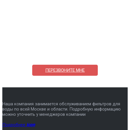
Поможем выбрать и купить фильтр
ответим на вопросы, примем заказ по телефону
7-495-409-42-12
ПЕРЕЗВОНИТЕ МНЕ
Наша компания занимается обслуживанием фильтров для
воды по всей Москве и области. Подробную информацию
можно уточнить у менеджеров компании
Подробнее
icon