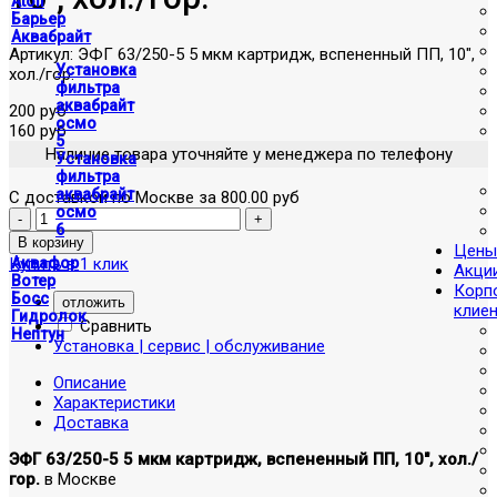
Atoll
Барьер
Аквабрайт
Артикул:
ЭФГ 63/250-5 5 мкм картридж, вспененный ПП, 10",
Установка
хол./гор.
фильтра
аквабрайт
200 руб
осмо
160 руб
5
Наличие товара уточняйте у менеджера по телефону
Установка
фильтра
аквабрайт
С доставкой по Москве за 800.00 руб
осмо
6
Цены
Купить в 1 клик
Аквафор
Акци
Вотер
Корп
Босс
отложить
клие
Гидролок
Сравнить
Нептун
Установка | сервис | обслуживание
Описание
Характеристики
Доставка
ЭФГ 63/250-5 5 мкм картридж, вспененный ПП, 10", хол./
гор.
в Москве