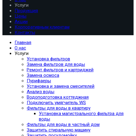
Услуги
Продукция
Цены
Акции
Корпоративным клиентам
Контакты
Главная
О нас
Услуги
Установка фильтров
Замена фильтров для воды
Ремонт фильтров и картриджей
Замена осмоса
Пурифаеры
Установка и замена смесителей
Анализ воды
Водоподготовка коттеджная
Подключить умягчитель WS
Фильтры для воды в квартиру
Установка магистрального фильтра для
воды
Фильтры для воды в частный дом
Защитить стиральную машину
Защитить посудомойку