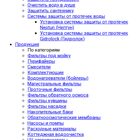
Очистить воду в душе
Защитить сантехнику
Системы защиты от протечек воды
Установка системы защиты от протечек
Neptun (Нептун)
Установка системы защиты от протечек
Gidrolock (Гидролок)
Продукция
По категориям
Фильтры под мойку
Пурифайеры
Смесители
Комплектующие
Водонагреватели (бойлеры)
Магистральные фильтры
Проточные фильтры
Фильтры обратного осмоса
Фильтры кувшины
Фильтры насадки
Накопительные баки
Обратноосмотические мембраны
Насосы и помпы
Расходные материалы
Коттеджная водоочистка
UV стерилизаторы