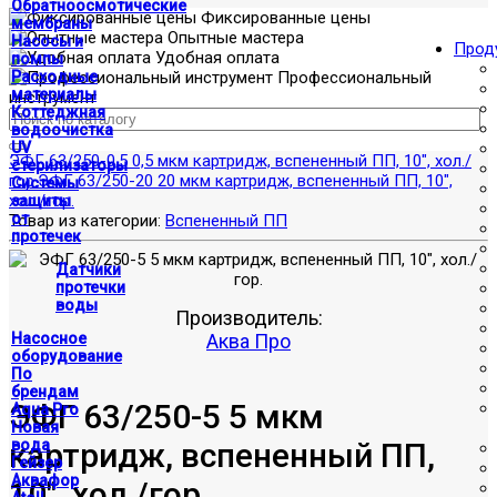
Обратноосмотические
Фиксированные цены
мембраны
Опытные мастера
Насосы и
Прод
Удобная оплата
помпы
Расходные
Профессиональный
материалы
инструмент
Коттеджная
водоочистка
UV
ЭФГ 63/250-0,5 0,5 мкм картридж, вспененный ПП, 10", хол./
стерилизаторы
гор.
ЭФГ 63/250-20 20 мкм картридж, вспененный ПП, 10",
Системы
хол./гор.
защиты
от
Товар из категории:
Вспененный ПП
протечек
Датчики
протечки
воды
Производитель:
Насосное
Аква Про
оборудование
По
брендам
ЭФГ 63/250-5 5 мкм
Aqua Pro
Новая
картридж, вспененный ПП,
вода
Гейзер
Аквафор
10", хол./гор.