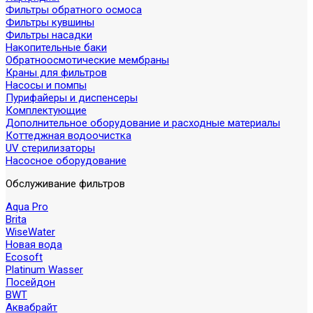
Фильтры обратного осмоса
Фильтры кувшины
Фильтры насадки
Накопительные баки
Обратноосмотические мембраны
Краны для фильтров
Насосы и помпы
Пурифайеры и диспенсеры
Комплектующие
Дополнительное оборудование и расходные материалы
Коттеджная водоочистка
UV стерилизаторы
Насосное оборудование
Обслуживание фильтров
Aqua Pro
Brita
WiseWater
Новая вода
Ecosoft
Platinum Wasser
Посейдон
BWT
Аквабрайт