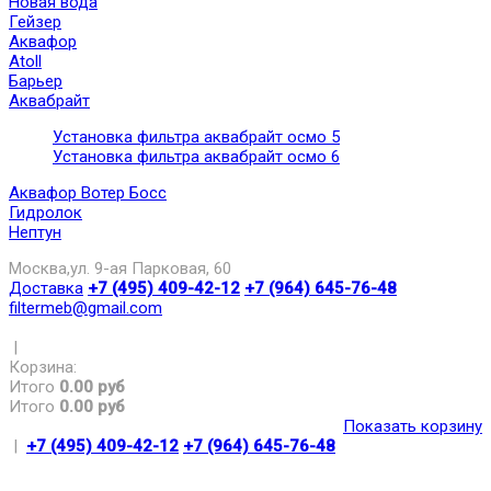
Новая вода
Гейзер
Аквафор
Atoll
Барьер
Аквабрайт
Установка фильтра аквабрайт осмо 5
Установка фильтра аквабрайт осмо 6
Аквафор Вотер Босс
Гидролок
Нептун
Москва,ул. 9-ая Парковая, 60
Доставка
+7 (495) 409-42-12
+7 (964) 645-76-48
filtermeb@gmail.com
|
Корзина:
Итого
0.00 руб
Итого
0.00 руб
Показать корзину
|
+7 (495) 409-42-12
+7 (964) 645-76-48