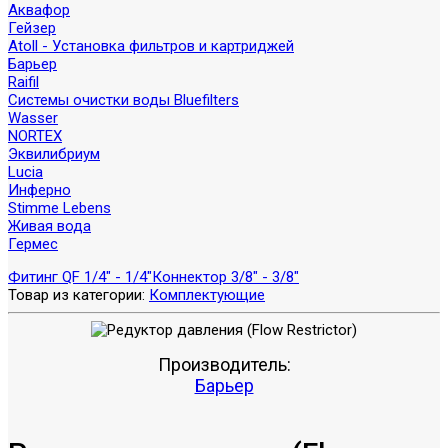
Аквафор
Гейзер
Atoll - Установка фильтров и картриджей
Барьер
Raifil
Системы очистки воды Bluefilters
Wasser
NORTEX
Эквилибриум
Lucia
Инферно
Stimme Lebens
Живая вода
Гермес
Фитинг QF 1/4" - 1/4"
Коннектор 3/8" - 3/8"
Товар из категории:
Комплектующие
Производитель:
Барьер