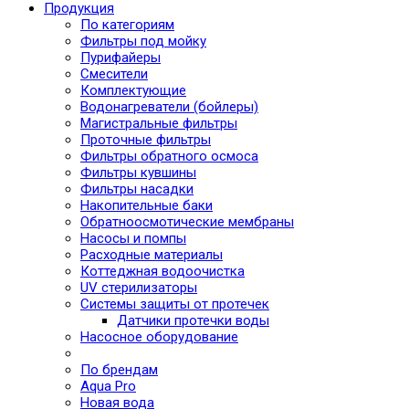
Продукция
По категориям
Фильтры под мойку
Пурифайеры
Смесители
Комплектующие
Водонагреватели (бойлеры)
Магистральные фильтры
Проточные фильтры
Фильтры обратного осмоса
Фильтры кувшины
Фильтры насадки
Накопительные баки
Обратноосмотические мембраны
Насосы и помпы
Расходные материалы
Коттеджная водоочистка
UV стерилизаторы
Системы защиты от протечек
Датчики протечки воды
Насосное оборудование
По брендам
Aqua Pro
Новая вода