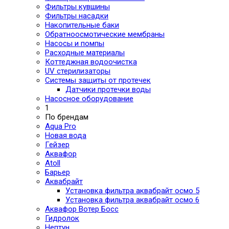
Фильтры кувшины
Фильтры насадки
Накопительные баки
Обратноосмотические мембраны
Насосы и помпы
Расходные материалы
Коттеджная водоочистка
UV стерилизаторы
Системы защиты от протечек
Датчики протечки воды
Насосное оборудование
1
По брендам
Aqua Pro
Новая вода
Гейзер
Аквафор
Atoll
Барьер
Аквабрайт
Установка фильтра аквабрайт осмо 5
Установка фильтра аквабрайт осмо 6
Аквафор Вотер Босс
Гидролок
Нептун