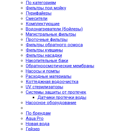
По категориям
Фильтры под мойку
Пурифайеры
Смесители
Комплектующие
Водонагреватели (бойлеры)
Магистральные фильтры
Проточные фильтры
Фильтры обратного осмоса
Фильтры кувшины
Фильтры насадки
Накопительные баки
Обратноосмотические мембраны
Насосы и помпы
Расходные материалы
Коттеджная водоочистка
UV стерилизаторы
Системы защиты от протечек
Датчики протечки воды
Насосное оборудование
По брендам
Aqua Pro
Новая вода
Гейзер