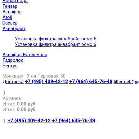
Новая вода
Гейзер
Аквафор
Atoll
Барьер
Аквабрайт
Установка фильтра аквабрайт осмо 5
Установка фильтра аквабрайт осмо 6
Аквафор Вотер Босс
Гидролок
Нептун
Москва,ул. 9-ая Парковая, 60
Доставка
+7 (495) 409-42-12
+7 (964) 645-76-48
filtermeb@g
|
Корзина:
Итого
0.00 руб
Итого
0.00 руб
|
+7 (495) 409-42-12
+7 (964) 645-76-48