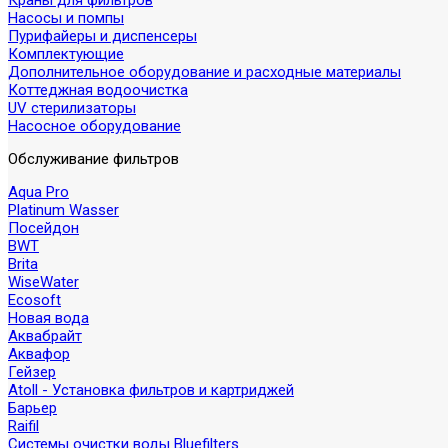
Краны для фильтров
Насосы и помпы
Пурифайеры и диспенсеры
Комплектующие
Дополнительное оборудование и расходные материалы
Коттеджная водоочистка
UV стерилизаторы
Насосное оборудование
Обслуживание фильтров
Aqua Pro
Platinum Wasser
Посейдон
BWT
Brita
WiseWater
Ecosoft
Новая вода
Аквабрайт
Аквафор
Гейзер
Atoll - Установка фильтров и картриджей
Барьер
Raifil
Системы очистки воды Bluefilters