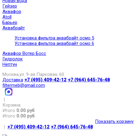
Новая вода
Гейзер
Аквафор
Atoll
Барьер
Аквабрайт
Установка фильтра аквабрайт осмо 5
Установка фильтра аквабрайт осмо 6
Аквафор Вотер Босс
Гидролок
Нептун
Москва,ул. 9-ая Парковая, 60
Доставка
+7 (495) 409-42-12
+7 (964) 645-76-48
filtermeb@gmail.com
|
Корзина:
Итого
0.00 руб
Итого
0.00 руб
Показать корзину
|
+7 (495) 409-42-12
+7 (964) 645-76-48