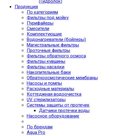
(Гидролок)
Продукция
По категориям
Фильтры под мойку
Пурифайеры
Смесители
Комплектующие
Водонагреватели (бойлеры)
Магистральные фильтры
Проточные фильтры
Фильтры обратного осмоса
Фильтры кувшины
Фильтры насадки
Накопительные баки
Обратноосмотические мембраны
Насосы и помпы
Расходные материалы
Коттеджная водоочистка
UV стерилизаторы
Системы защиты от протечек
Датчики протечки воды
Насосное оборудование
По брендам
Aqua Pro