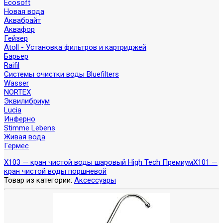
Ecosoft
Новая вода
Аквабрайт
Аквафор
Гейзер
Atoll - Установка фильтров и картриджей
Барьер
Raifil
Системы очистки воды Bluefilters
Wasser
NORTEX
Эквилибриум
Lucia
Инферно
Stimme Lebens
Живая вода
Гермес
X103 — кран чистой воды шаровый High Tech Премиум
X101 —
кран чистой воды поршневой
Товар из категории:
Аксессуары