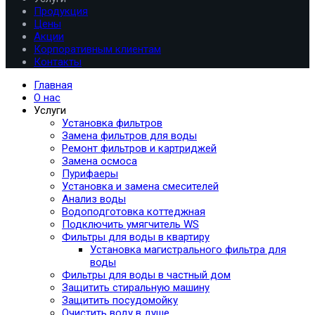
Продукция
Цены
Акции
Корпоративным клиентам
Контакты
Главная
О нас
Услуги
Установка фильтров
Замена фильтров для воды
Ремонт фильтров и картриджей
Замена осмоса
Пурифаеры
Установка и замена смесителей
Анализ воды
Водоподготовка коттеджная
Подключить умягчитель WS
Фильтры для воды в квартиру
Установка магистрального фильтра для
воды
Фильтры для воды в частный дом
Защитить стиральную машину
Защитить посудомойку
Очистить воду в душе