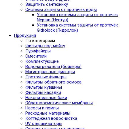
Защитить сантехнику
Системы защиты от протечек воды
Установка системы защиты от протечек
Neptun (Нептун)
Установка системы защиты от протечек
Gidrolock (Гидролок)
Продукция
По категориям
Фильтры под мойку
Пурифайеры
Смесители
Комплектующие
Водонагреватели (бойлеры)
Магистральные фильтры
Проточные фильтры
Фильтры обратного осмоса
Фильтры кувшины
Фильтры насадки
Накопительные баки
Обратноосмотические мембраны
Насосы и помпы
Расходные материалы
Коттеджная водоочистка
UV стерилизаторы
Системы защиты от протечек