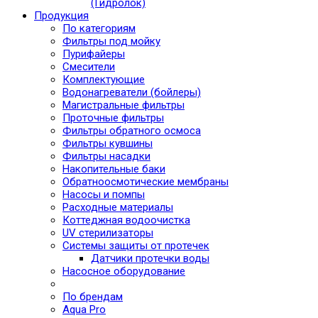
(Гидролок)
Продукция
По категориям
Фильтры под мойку
Пурифайеры
Смесители
Комплектующие
Водонагреватели (бойлеры)
Магистральные фильтры
Проточные фильтры
Фильтры обратного осмоса
Фильтры кувшины
Фильтры насадки
Накопительные баки
Обратноосмотические мембраны
Насосы и помпы
Расходные материалы
Коттеджная водоочистка
UV стерилизаторы
Системы защиты от протечек
Датчики протечки воды
Насосное оборудование
По брендам
Aqua Pro