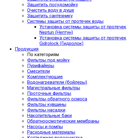
Защитить посудомойку
Очистить воду в душе
Защитить сантехнику
Системы защиты от протечек воды
Установка системы защиты от протечек
Neptun (Нептун)
Установка системы защиты от протечек
Gidrolock (Гидролок)
Продукция
По категориям
Фильтры под мойку
Пурифайеры
Смесители
Комплектующие
Водонагреватели (бойлеры)
Магистральные фильтры
Проточные фильтры
Фильтры обратного осмоса
Фильтры кувшины
Фильтры насадки
Накопительные баки
Обратноосмотические мембраны
Насосы и помпы
Расходные материалы
Коттеджная водоочистка