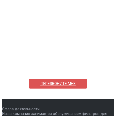
Поможем выбрать и купить фильтр
ответим на вопросы, примем заказ по телефону
7-495-409-42-12
ПЕРЕЗВОНИТЕ МНЕ
Сфера деятельности
Наша компания занимается обслуживанием фильтров для