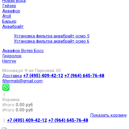
Новая вода
Гейзер
Аквафор
Atoll
Барьер
Аквабрайт
Установка фильтра аквабрайт осмо 5
Установка фильтра аквабрайт осмо 6
Аквафор Вотер Босс
Гидролок
Нептун
Москва,ул. 9-ая Парковая, 60
Доставка
+7 (495) 409-42-12
+7 (964) 645-76-48
filtermeb@gmail.com
|
Корзина:
Итого
0.00 руб
Итого
0.00 руб
Показать корзину
|
+7 (495) 409-42-12
+7 (964) 645-76-48