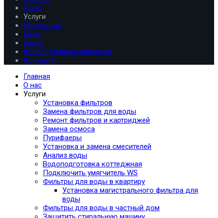
О нас
Услуги
Продукция
Цены
Акции
Корпоративным клиентам
Контакты
Главная
О нас
Услуги
Установка фильтров
Замена фильтров для воды
Ремонт фильтров и картриджей
Замена осмоса
Пурифаеры
Установка и замена смесителей
Анализ воды
Водоподготовка коттеджная
Подключить умягчитель WS
Фильтры для воды в квартиру
Установка магистрального фильтра для
воды
Фильтры для воды в частный дом
Защитить стиральную машину