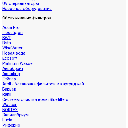
UV стерилизаторы
Насосное оборудование
Обслуживание фильтров
Aqua Pro
Посейдон
BWT
Brita
WiseWater
Новая вода
Ecosoft
Platinum Wasser
Аквабрайт
Аквафор
Гейзер
Atoll - Установка фильтров и картриджей
Барьер
Raifil
Системы очистки воды Bluefilters
Wasser
NORTEX
Эквилибриум
Lucia
Инферно