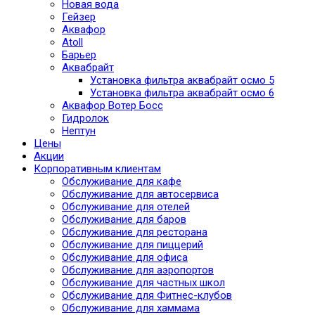
Новая вода
Гейзер
Аквафор
Atoll
Барьер
Аквабрайт
Установка фильтра аквабрайт осмо 5
Установка фильтра аквабрайт осмо 6
Аквафор Вотер Босс
Гидролок
Нептун
Цены
Акции
Корпоративным клиентам
Обслуживание для кафе
Обслуживание для автосервиса
Обслуживание для отелей
Обслуживание для баров
Обслуживание для ресторана
Обслуживание для пиццерий
Обслуживание для офиса
Обслуживание для аэропортов
Обслуживание для частных школ
Обслуживание для Фитнес-клубов
Обслуживание для хаммама