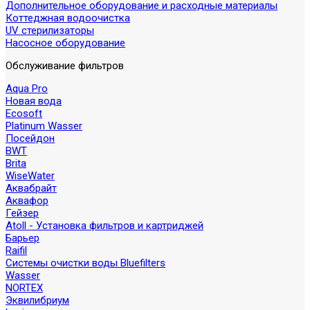
Дополнительное оборудование и расходные материалы
Коттеджная водоочистка
UV стерилизаторы
Насосное оборудование
Обслуживание фильтров
Aqua Pro
Новая вода
Ecosoft
Platinum Wasser
Посейдон
BWT
Brita
WiseWater
Аквабрайт
Аквафор
Гейзер
Atoll - Установка фильтров и картриджей
Барьер
Raifil
Системы очистки воды Bluefilters
Wasser
NORTEX
Эквилибриум