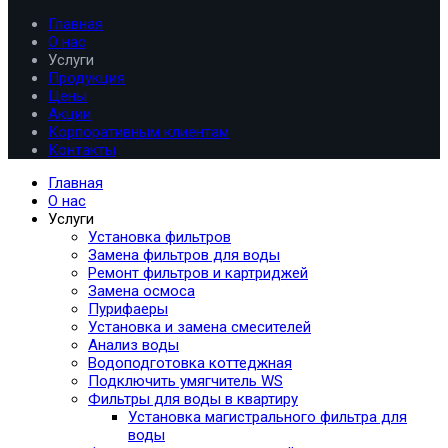
Главная
О нас
Услуги
Продукция
Цены
Акции
Корпоративным клиентам
Контакты
Главная
О нас
Услуги
Установка фильтров
Замена фильтров для воды
Ремонт фильтров и картриджей
Замена осмоса
Пурифаеры
Установка и замена смесителей
Анализ воды
Водоподготовка коттеджная
Подключить умягчитель WS
Фильтры для воды в квартиру
Установка магистрального фильтра для
воды