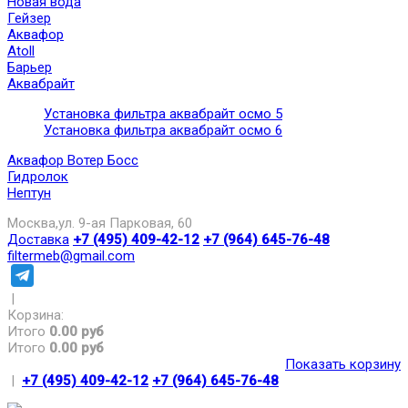
Новая вода
Гейзер
Аквафор
Atoll
Барьер
Аквабрайт
Установка фильтра аквабрайт осмо 5
Установка фильтра аквабрайт осмо 6
Аквафор Вотер Босс
Гидролок
Нептун
Москва,ул. 9-ая Парковая, 60
Доставка
+7 (495) 409-42-12
+7 (964) 645-76-48
filtermeb@gmail.com
|
Корзина:
Итого
0.00 руб
Итого
0.00 руб
Показать корзину
|
+7 (495) 409-42-12
+7 (964) 645-76-48