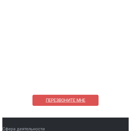
Поможем выбрать и купить фильтр
ответим на вопросы, примем заказ по телефону
7-495-409-42-12
ПЕРЕЗВОНИТЕ МНЕ
Сфера деятельности