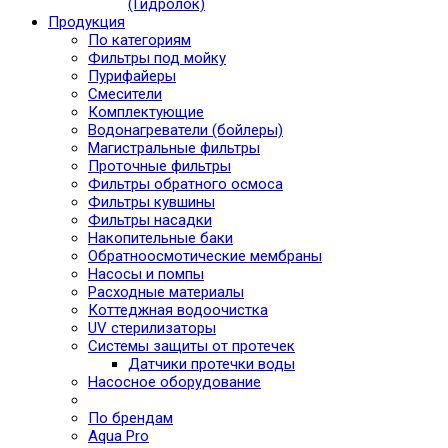
(Гидролок)
Продукция
По категориям
Фильтры под мойку
Пурифайеры
Смесители
Комплектующие
Водонагреватели (бойлеры)
Магистральные фильтры
Проточные фильтры
Фильтры обратного осмоса
Фильтры кувшины
Фильтры насадки
Накопительные баки
Обратноосмотические мембраны
Насосы и помпы
Расходные материалы
Коттеджная водоочистка
UV стерилизаторы
Системы защиты от протечек
Датчики протечки воды
Насосное оборудование
По брендам
Aqua Pro