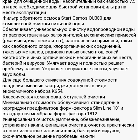
кран для очищенной воды, накопительный бак ёмкостью 7,5
л и всё необходимое для быстрой установки фильтра на
месте эксплуатации.
Фильтр обратного осмоса Start Osmos OU380 для
комплексной очистки питьевой воды
Обеспечивает универсальную очистку водопроводной воды
от распространенных загрязнителей: механических примесей
(ржавчины, ила, песка и т.п.), растворенных примесей, таких
как свободного хлора, хлорорганических соединений,
тяжелых металлов, радиоактивных элементов, солей
жесткости и иных органических и неорганических веществ,
бактерий и вирусов. Умягчает воду и полностью решает
проблему накипи. Устраняет неприятные запахи, улучшает
вкус воды.
Для еще большего снижения совокупной стоимости
владения сменные картриджи доступны в виде
экономичного набора K654.
Классическая компоновка: 5 ступеней очистки
Минимальная стоимость обслуживания: стандартные
картриджи предфильтров форм-фактора Slim Line 10" и
стандартная мембрана форм-фактора 1812
Универсальная очистка, умягчение, обезжелезивание,
устранение накипи, финишная очистка: очистка практически
от всех известных загрязнителей, бактерий и вирусов,
окончательное решение проблемы накипи