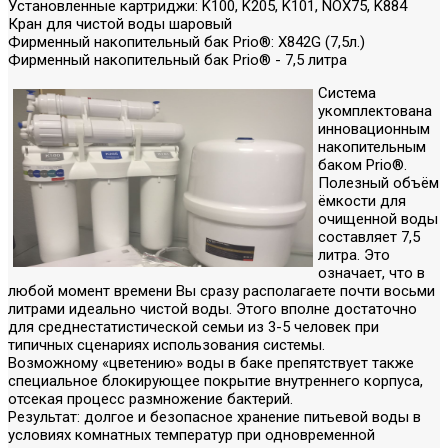
Установленные картриджи: K100, K205, K101, NOX75, K884
Кран для чистой воды шаровый
Фирменный накопительный бак Prio®: X842G (7,5л.)
Фирменный накопительный бак Prio® - 7,5 литра
Система
укомплектована
инновационным
накопительным
баком Prio®.
Полезный объём
ёмкости для
очищенной воды
составляет 7,5
литра. Это
означает, что в
любой момент времени Вы сразу располагаете почти восьми
литрами идеально чистой воды. Этого вполне достаточно
для среднестатистической семьи из 3-5 человек при
типичных сценариях использования системы.
Возможному «цветению» воды в баке препятствует также
специальное блокирующее покрытие внутреннего корпуса,
отсекая процесс размножение бактерий.
Результат: долгое и безопасное хранение питьевой воды в
условиях комнатных температур при одновременной