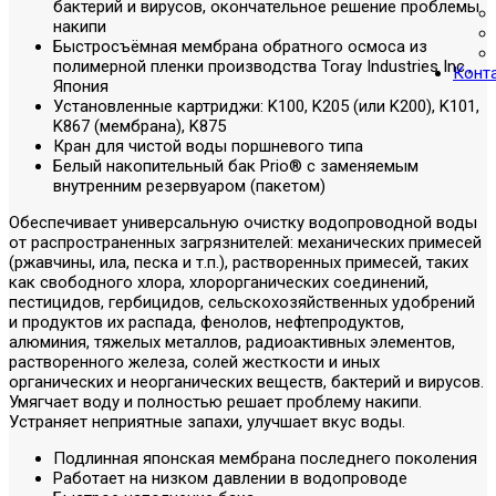
бактерий и вирусов, окончательное решение проблемы
накипи
Быстросъёмная мембрана обратного осмоса из
полимерной пленки производства Toray Industries Inc.,
Конт
Япония
Установленные картриджи: K100, K205 (или K200), K101,
K867 (мембрана), K875
Кран для чистой воды поршневого типа
Белый накопительный бак Prio® с заменяемым
внутренним резервуаром (пакетом)
Обеспечивает универсальную очистку водопроводной воды
от распространенных загрязнителей: механических примесей
(ржавчины, ила, песка и т.п.), растворенных примесей, таких
как свободного хлора, хлорорганических соединений,
пестицидов, гербицидов, сельскохозяйственных удобрений
и продуктов их распада, фенолов, нефтепродуктов,
алюминия, тяжелых металлов, радиоактивных элементов,
растворенного железа, солей жесткости и иных
органических и неорганических веществ, бактерий и вирусов.
Умягчает воду и полностью решает проблему накипи.
Устраняет неприятные запахи, улучшает вкус воды.
Подлинная японская мембрана последнего поколения
Работает на низком давлении в водопроводе