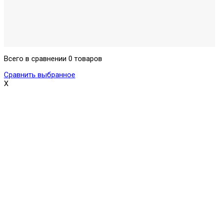
Всего в сравнении 0 товаров
Сравнить выбранное
X
Поможем выбрать и купить фильтр
ответим на вопросы, примем заказ по телефону