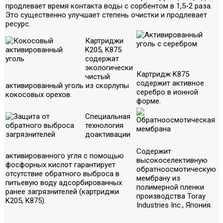
продлевает время контакта воды с сорбентом в 1,5-2 раза.
Это существенно улучшает степень очистки и продлевает
ресурс.
Картриджи
K205, K875
содержат
экологически
Картридж K875
чистый
содержит активное
активированный уголь из скорлупы
серебро в ионной
кокосовых орехов.
форме.
Специальная
технология
доактивации
Содержит
активированного угля с помощью
высокоселективную
фосфорных кислот гарантирует
обратноосмотическую
отсутствие обратного выброса в
мембрану из
питьевую воду адсорбированных
полимерной пленки
ранее загрязнителей (картриджи
производства Toray
K205, K875).
Industries Inc., Япония.