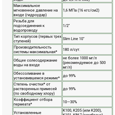
Максимальное
мгновенное давление на
1,6 МПа (16 кгс/см2)
входе (гидроудар)
Резьба для
подсоединения к
1/2"
водопроводу
Тип корпусов (первых трех
Slim Line 10"
ступеней)
Производительность
180 л/сут.
системы максимальная*
не более 1000 мг/л
Общее солесодержание
(рекомендуемое до 500
воды на входе
мг/л)
Обессоливание в
до 99%
установившемся режиме*
Степень очистки* от
растворенных примесей
до 99%
(по свободному хлору)
Коэффициент отбора
10—30%
пермеата*
K100, K205 (или K200),
Установленные
K101, K867 (мембрана),