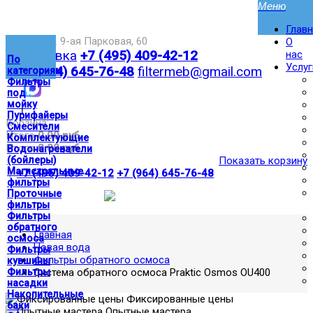
Глав
Москва,ул. 9-ая Парковая, 60
О
Доставка
+7 (495) 409-42-12
нас
По
Услуг
+7 (964) 645-76-48
filtermeb@gmail.com
категориям
Фильтры
под
мойку
|
Пурифайеры
Корзина:
Смесители
Итого
0.00 руб
Комплектующие
Итого
0.00 руб
Водонагреватели
(бойлеры)
Показать корзину
Магистральные
|
+7 (495) 409-42-12
+7 (964) 645-76-48
фильтры
Проточные
фильтры
Фильтры
обратного
Главная
осмоса
Новая вода
Фильтры
Фильтры обратного осмоса
кувшины
Фильтры
Система обратного осмоса Praktic Osmos OU400
насадки
Накопительные
Фиксированные цены
баки
Опытные мастера