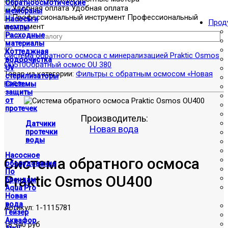
Обратноосмотические
Удобная оплата
мембраны
Профессиональный
Насосы и
Прод
инструмент
помпы
Расходные
материалы
Коттеджная
Система обратного осмоса с минерализацией Praktic Osmos
водоочистка
OU510
Обратный осмос OU 380
UV
Товар из категории:
Фильтры с обратным осмосом «Новая
стерилизаторы
вода»
Системы
защиты
от
протечек
Производитель:
Датчики
Новая вода
протечки
воды
Насосное
Система обратного осмоса
оборудование
По
Praktic Osmos OU400
брендам
Aqua Pro
Новая
вода
Артикул:
1-1115781
Гейзер
Аквафор
18,940 руб