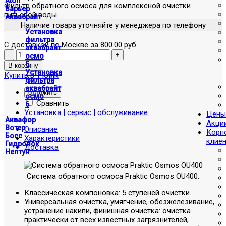
Atoll
Фильтр обратного осмоса для комплексной очистки
Барьер
питьевой воды
Аквабрайт
Наличие товара уточняйте у менеджера по телефону
Установка
фильтра
С доставкой по Москве за 800.00 руб
аквабрайт
осмо
5
Установка
Купить в 1 клик
фильтра
аквабрайт
отложить
осмо
Сравнить
6
Установка | сервис | обслуживание
Цены
Аквафор
Акци
Вотер
Описание
Корп
Босс
Характеристики
клие
Гидролок
Доставка
Нептун
Система обратного осмоса Praktic Osmos OU400.
Классическая компоновка: 5 ступеней очистки
Универсальная очистка, умягчение, обезжелезивание,
устранение накипи, финишная очистка: очистка
практически от всех известных загрязнителей,