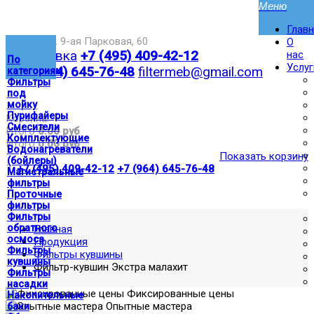
Глав
Москва,ул. 9-ая Парковая, 60
О
Доставка
+7 (495) 409-42-12
нас
По
Услуг
+7 (964) 645-76-48
filtermeb@gmail.com
категориям
Фильтры
под
|
мойку
Пурифайеры
Корзина:
Смесители
Итого
0.00 руб
Комплектующие
Итого
0.00 руб
Водонагреватели
Показать корзину
(бойлеры)
|
+7 (495) 409-42-12
+7 (964) 645-76-48
Магистральные
фильтры
Проточные
фильтры
Фильтры
обратного
Главная
осмоса
Продукция
Фильтры
Фильтры кувшины
кувшины
Фильтр-кувшин Экстра малахит
Фильтры
насадки
Фиксированные цены
Накопительные
Опытные мастера
баки