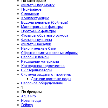
По категориям
Фильтры под мойку
Пурифайеры
Смесители
Комплектующие
Водонагреватели (бойлеры)
Магистральные фильтры
Проточные фильтры
Фильтры обратного осмоса
Фильтры кувшины
Фильтры насадки
Накопительные баки
Обратноосмотические мембраны
Насосы и помпы
Расходные материалы
Коттеджная водоочистка
UV стерилизаторы
Системы защиты от протечек
Датчики протечки воды
Насосное оборудование
1
По брендам
Aqua Pro
Новая вода
Гейзер