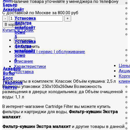
Atoll
Наличие товара уточняйте у менеджера по телефону
Барьер
Аквабрайт
С доставкой по Москве за 800.00 руб
Установка
фильтра
аквабрайт
Купить в 1 клик
осмо
5
отложить
Установка
Сравнить
фильтра
аквабрайт
Установка | сервис | обслуживание
осмо
6
Описание
Цены
Характеристики
Аквафор
Акци
Доставка
Вотер
Корп
Босс
Тип кассеты в комплекте: Классик Объём кувшина: 2,5 л
клие
Гидролок
Размеры упаковки: 250x100x260мм Возможность
Нептун
размещения в дверце холодильника: да Объём очищенной
воды: 1,1 л
В интернет-магазине Cartridge Filter вы можете купить
фильтры и картриджи для воды,
Фильтр-кувшин Экстра
малахит
.
Фильтр-кувшин Экстра малахит
и другие товары в данной