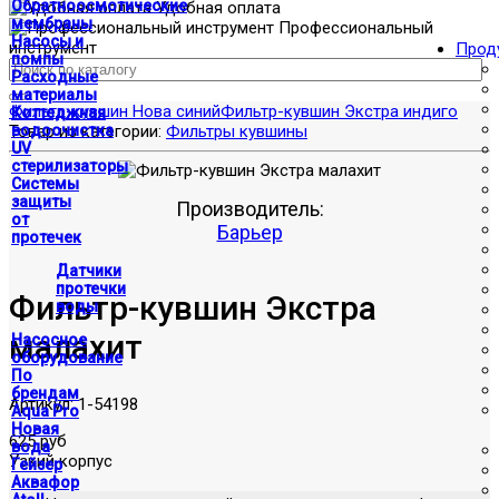
Обратноосмотические
Удобная оплата
мембраны
Профессиональный
Насосы и
инструмент
Прод
помпы
Расходные
материалы
Фильтр-кувшин Нова синий
Фильтр-кувшин Экстра индиго
Коттеджная
Товар из категории:
водоочистка
Фильтры кувшины
UV
стерилизаторы
Системы
защиты
Производитель:
от
Барьер
протечек
Датчики
протечки
Фильтр-кувшин Экстра
воды
малахит
Насосное
оборудование
По
брендам
Артикул:
1-54198
Aqua Pro
Новая
625 руб
вода
Узкий корпус
Гейзер
Аквафор