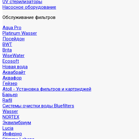
UV стерилизаторы
Насосное оборудование
Обслуживание фильтров
Aqua Pro
Platinum Wasser
Посейдон
BWT
Brita
WiseWater
Ecosoft
Новая вода
Аквабрайт
Аквафор
Гейзер
Atoll - Установка фильтров и картриджей
Барьер
Raifil
Системы очистки воды Bluefilters
Wasser
NORTEX
Эквилибриум
Lucia
Инферно