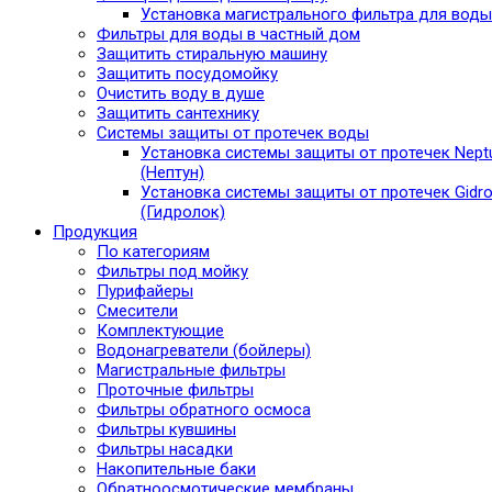
Установка магистрального фильтра для воды
Фильтры для воды в частный дом
Защитить стиральную машину
Защитить посудомойку
Очистить воду в душе
Защитить сантехнику
Системы защиты от протечек воды
Установка системы защиты от протечек Nept
(Нептун)
Установка системы защиты от протечек Gidro
(Гидролок)
Продукция
По категориям
Фильтры под мойку
Пурифайеры
Смесители
Комплектующие
Водонагреватели (бойлеры)
Магистральные фильтры
Проточные фильтры
Фильтры обратного осмоса
Фильтры кувшины
Фильтры насадки
Накопительные баки
Обратноосмотические мембраны