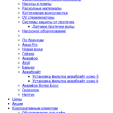
Насосы и помпы
Расходные материалы
Коттеджная водоочистка
UV стерилизаторы
Системы защиты от протечек
Датчики протечки воды
Насосное оборудование
По брендам
Aqua Pro
Новая вода
Гейзер
Аквафор
Atoll
Барьер
Аквабрайт
Установка фильтра аквабрайт осмо 5
Установка фильтра аквабрайт осмо 6
Аквафор Вотер Босс
Гидролок
Нептун
Цены
Акции
Корпоративным клиентам
Обслуживание для кафе