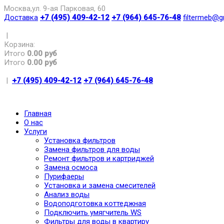
Москва,ул. 9-ая Парковая, 60
Доставка
+7 (495) 409-42-12
+7 (964) 645-76-48
filtermeb@g
|
Корзина:
Итого
0.00 руб
Итого
0.00 руб
|
+7 (495) 409-42-12
+7 (964) 645-76-48
Главная
О нас
Услуги
Установка фильтров
Замена фильтров для воды
Ремонт фильтров и картриджей
Замена осмоса
Пурифаеры
Установка и замена смесителей
Анализ воды
Водоподготовка коттеджная
Подключить умягчитель WS
Фильтры для воды в квартиру