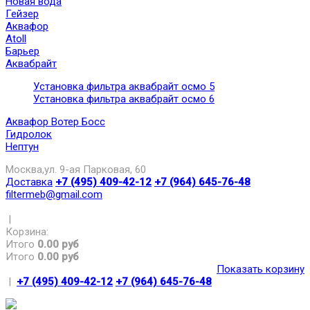
Новая вода
Гейзер
Аквафор
Atoll
Барьер
Аквабрайт
Установка фильтра аквабрайт осмо 5
Установка фильтра аквабрайт осмо 6
Аквафор Вотер Босс
Гидролок
Нептун
Москва,ул. 9-ая Парковая, 60
Доставка
+7 (495) 409-42-12
+7 (964) 645-76-48
filtermeb@gmail.com
|
Корзина:
Итого
0.00 руб
Итого
0.00 руб
Показать корзину
|
+7 (495) 409-42-12
+7 (964) 645-76-48