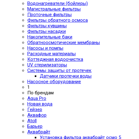
Водонагреватели (бойлеры)
Магистральные фильтры
Проточные фильтры
Фильтры обратного осмоса
Фильтры кувшины
Фильтры насадки
Накопительные баки
Обратноосмотические мембраны
Насосы и помпы
Расходные материалы
Коттеджная водоочистка
UV стерилизаторы
Системы защиты от протечек
Датчики протечки воды
Насосное оборудование
1
По брендам
Aqua Pro
Новая вода
Гейзер
Аквафор
Atoll
Барьер
Аквабрайт
Установка фильтра аквабрайт осмо 5