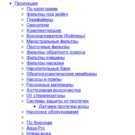
Продукция
По категориям
Фильтры под мойку
Пурифайеры
Смесители
Комплектующие
Водонагреватели (бойлеры)
Магистральные фильтры
Проточные фильтры
Фильтры обратного осмоса
Фильтры кувшины
Фильтры насадки
Накопительные баки
Обратноосмотические мембраны
Насосы и помпы
Расходные материалы
Коттеджная водоочистка
UV стерилизаторы
Системы защиты от протечек
Датчики протечки воды
Насосное оборудование
По брендам
Aqua Pro
Новая вода