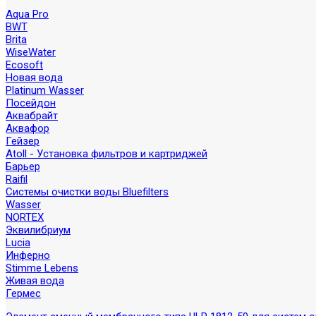
Aqua Pro
BWT
Brita
WiseWater
Ecosoft
Новая вода
Platinum Wasser
Посейдон
Аквабрайт
Аквафор
Гейзер
Atoll - Установка фильтров и картриджей
Барьер
Raifil
Системы очистки воды Bluefilters
Wasser
NORTEX
Эквилибриум
Lucia
Инферно
Stimme Lebens
Живая вода
Гермес