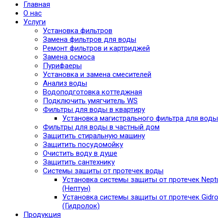
Главная
О нас
Услуги
Установка фильтров
Замена фильтров для воды
Ремонт фильтров и картриджей
Замена осмоса
Пурифаеры
Установка и замена смесителей
Анализ воды
Водоподготовка коттеджная
Подключить умягчитель WS
Фильтры для воды в квартиру
Установка магистрального фильтра для воды
Фильтры для воды в частный дом
Защитить стиральную машину
Защитить посудомойку
Очистить воду в душе
Защитить сантехнику
Системы защиты от протечек воды
Установка системы защиты от протечек Nept
(Нептун)
Установка системы защиты от протечек Gidro
(Гидролок)
Продукция