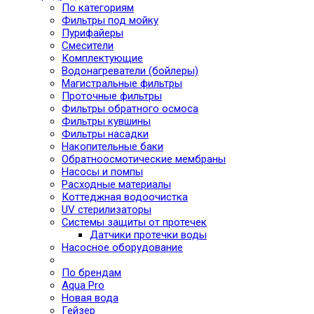
По категориям
Фильтры под мойку
Пурифайеры
Смесители
Комплектующие
Водонагреватели (бойлеры)
Магистральные фильтры
Проточные фильтры
Фильтры обратного осмоса
Фильтры кувшины
Фильтры насадки
Накопительные баки
Обратноосмотические мембраны
Насосы и помпы
Расходные материалы
Коттеджная водоочистка
UV стерилизаторы
Системы защиты от протечек
Датчики протечки воды
Насосное оборудование
По брендам
Aqua Pro
Новая вода
Гейзер