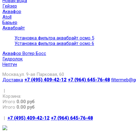
Новая вода
Гейзер
Аквафор
Atoll
Барьер
Аквабрайт
Установка фильтра аквабрайт осмо 5
Установка фильтра аквабрайт осмо 6
Аквафор Вотер Босс
Гидролок
Нептун
Москва,ул. 9-ая Парковая, 60
Доставка
+7 (495) 409-42-12
+7 (964) 645-76-48
filtermeb@g
|
Корзина:
Итого
0.00 руб
Итого
0.00 руб
|
+7 (495) 409-42-12
+7 (964) 645-76-48