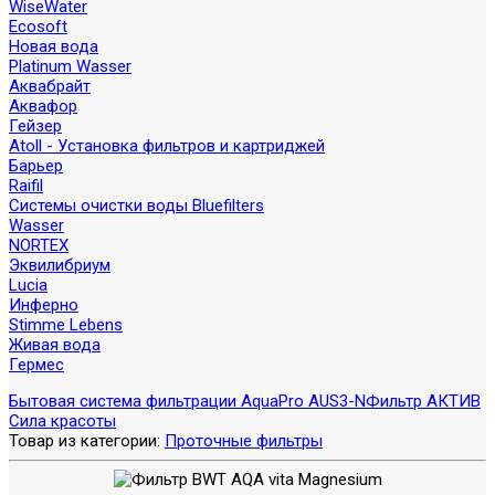
WiseWater
Ecosoft
Новая вода
Platinum Wasser
Аквабрайт
Аквафор
Гейзер
Atoll - Установка фильтров и картриджей
Барьер
Raifil
Системы очистки воды Bluefilters
Wasser
NORTEX
Эквилибриум
Lucia
Инферно
Stimme Lebens
Живая вода
Гермес
Бытовая система фильтрации AquaPro AUS3-N
Фильтр АКТИВ
Сила красоты
Товар из категории:
Проточные фильтры