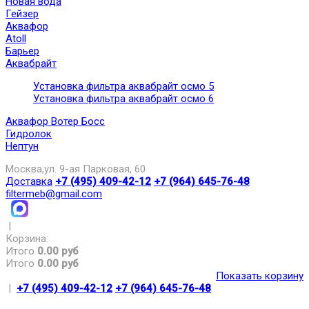
Новая вода
Гейзер
Аквафор
Atoll
Барьер
Аквабрайт
Установка фильтра аквабрайт осмо 5
Установка фильтра аквабрайт осмо 6
Аквафор Вотер Босс
Гидролок
Нептун
Москва,ул. 9-ая Парковая, 60
Доставка
+7 (495) 409-42-12
+7 (964) 645-76-48
filtermeb@gmail.com
|
Корзина:
Итого
0.00 руб
Итого
0.00 руб
Показать корзину
|
+7 (495) 409-42-12
+7 (964) 645-76-48