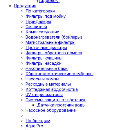
(Гидролок)
Продукция
По категориям
Фильтры под мойку
Пурифайеры
Смесители
Комплектующие
Водонагреватели (бойлеры)
Магистральные фильтры
Проточные фильтры
Фильтры обратного осмоса
Фильтры кувшины
Фильтры насадки
Накопительные баки
Обратноосмотические мембраны
Насосы и помпы
Расходные материалы
Коттеджная водоочистка
UV стерилизаторы
Системы защиты от протечек
Датчики протечки воды
Насосное оборудование
По брендам
Aqua Pro