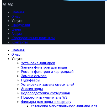
To Top
Главная
О нас
Услуги
Продукция
Цены
Акции
Корпоративным клиентам
Контакты
Главная
О нас
Услуги
Установка фильтров
Замена фильтров для воды
Ремонт фильтров и картриджей
Замена осмоса
Пурифаеры
Установка и замена смесителей
Анализ воды
Водоподготовка коттеджная
Подключить умягчитель WS
Фильтры для воды в квартиру
Установка магистрального фильтра для