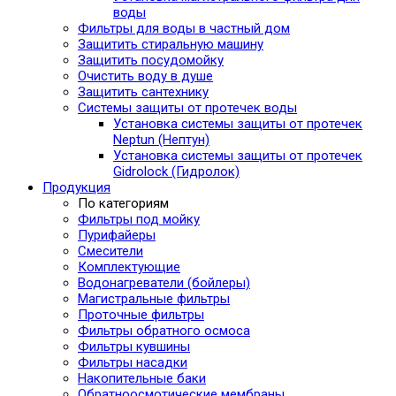
воды
Фильтры для воды в частный дом
Защитить стиральную машину
Защитить посудомойку
Очистить воду в душе
Защитить сантехнику
Системы защиты от протечек воды
Установка системы защиты от протечек
Neptun (Нептун)
Установка системы защиты от протечек
Gidrolock (Гидролок)
Продукция
По категориям
Фильтры под мойку
Пурифайеры
Смесители
Комплектующие
Водонагреватели (бойлеры)
Магистральные фильтры
Проточные фильтры
Фильтры обратного осмоса
Фильтры кувшины
Фильтры насадки
Накопительные баки
Обратноосмотические мембраны