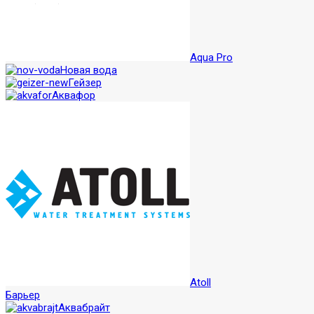
Aqua Pro
Новая вода
Гейзер
Аквафор
Atoll
Барьер
Аквабрайт