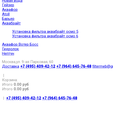
Новая вода
Гейзер
Аквафор
Atoll
Барьер
Аквабрайт
Установка фильтра аквабрайт осмо 5
Установка фильтра аквабрайт осмо 6
Аквафор Вотер Босс
Гидролок
Нептун
Москва,ул. 9-ая Парковая, 60
Доставка
+7 (495) 409-42-12
+7 (964) 645-76-48
filtermeb@g
|
Корзина:
Итого
0.00 руб
Итого
0.00 руб
|
+7 (495) 409-42-12
+7 (964) 645-76-48