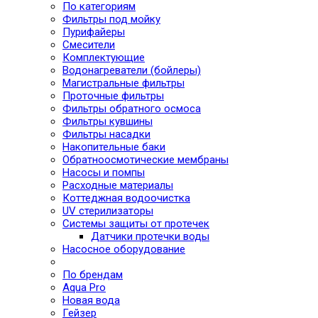
По категориям
Фильтры под мойку
Пурифайеры
Смесители
Комплектующие
Водонагреватели (бойлеры)
Магистральные фильтры
Проточные фильтры
Фильтры обратного осмоса
Фильтры кувшины
Фильтры насадки
Накопительные баки
Обратноосмотические мембраны
Насосы и помпы
Расходные материалы
Коттеджная водоочистка
UV стерилизаторы
Системы защиты от протечек
Датчики протечки воды
Насосное оборудование
По брендам
Aqua Pro
Новая вода
Гейзер