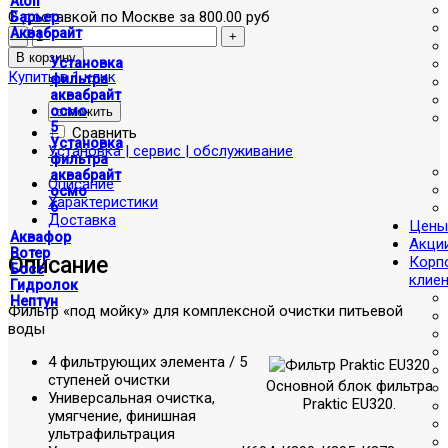
Atoll
С доставкой по Москве за 800.00 руб
Барьер
Аквабрайт
Установка
Купить в 1 клик
фильтра
аквабрайт
осмо
отложить
5
Сравнить
Установка
Установка | сервис | обслуживание
фильтра
аквабрайт
Описание
осмо
Характеристики
6
Доставка
Цены
Аквафор
Акци
Вотер
Описание
Корп
Босс
клие
Гидролок
Нептун
Фильтр «под мойку» для комплексной очистки питьевой
воды
4 фильтрующих элемента / 5
ступеней очистки
Основной блок фильтра
Универсальная очистка,
Praktic EU320.
умягчение, финишная
ультрафильтрация