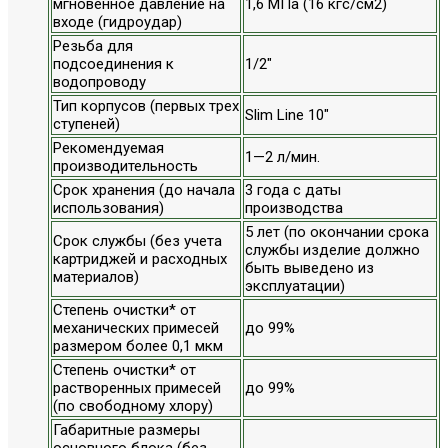
мгновенное давление на
1,6 МПа (16 кгс/см2)
входе (гидроудар)
Резьба для
подсоединения к
1/2"
водопроводу
Тип корпусов (первых трех
Slim Line 10"
ступеней)
Рекомендуемая
1—2 л/мин.
производительность
Срок хранения (до начала
3 года с даты
использования)
производства
5 лет (по окончании срока
Срок службы (без учета
службы изделие должно
картриджей и расходных
быть выведено из
материалов)
эксплуатации)
Степень очистки* от
механических примесей
до 99%
размером более 0,1 мкм
Степень очистки* от
растворенных примесей
до 99%
(по свободному хлору)
Габаритные размеры
основного блока (без