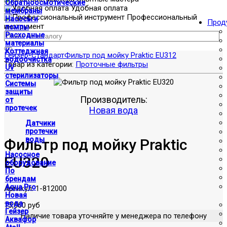
Обратноосмотические
Удобная оплата
мембраны
Профессиональный
Насосы и
Прод
инструмент
помпы
Расходные
материалы
Коттеджная
Гейзер-Стандарт
Фильтр под мойку Praktic EU312
водоочистка
Товар из категории:
Проточные фильтры
UV
стерилизаторы
Системы
защиты
Производитель:
от
протечек
Новая вода
Датчики
протечки
воды
Фильтр под мойку Praktic
Насосное
EU320
оборудование
По
брендам
Aqua Pro
Артикул:
1-812000
Новая
вода
13,060 руб
Гейзер
Наличие товара уточняйте у менеджера по телефону
Аквафор