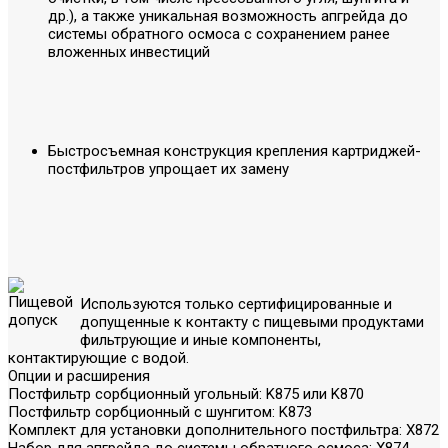
др.), а также уникальная возможность апгрейда до
системы обратного осмоса с сохранением ранее
вложенных инвестиций
Быстросъемная конструкция крепления картриджей-
постфильтров упрощает их замену
Используются только сертифицированные и
допущенные к контакту с пищевыми продуктами
фильтрующие и иные компоненты,
контактирующие с водой.
Опции и расширения
Постфильтр сорбционный угольный: K875 или K870
Постфильтр сорбционный с шунгитом: K873
Комплект для установки дополнительного постфильтра: X872
Набор для апгрейда до системы обратного осмоса: X874