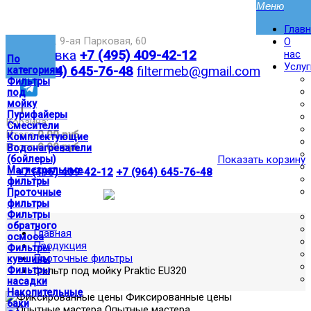
Глав
Москва,ул. 9-ая Парковая, 60
О
Доставка
+7 (495) 409-42-12
нас
По
Услуг
+7 (964) 645-76-48
filtermeb@gmail.com
категориям
Фильтры
под
мойку
|
Пурифайеры
Корзина:
Смесители
Итого
0.00 руб
Комплектующие
Итого
0.00 руб
Водонагреватели
(бойлеры)
Показать корзину
Магистральные
|
+7 (495) 409-42-12
+7 (964) 645-76-48
фильтры
Проточные
фильтры
Фильтры
обратного
Главная
осмоса
Продукция
Фильтры
Проточные фильтры
кувшины
Фильтры
Фильтр под мойку Praktic EU320
насадки
Накопительные
Фиксированные цены
баки
Опытные мастера