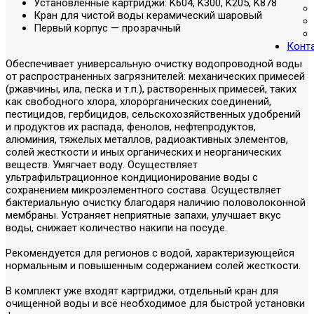
Установленные картриджи: K604, K300, K205, K878
Кран для чистой воды керамический шаровый
Первый корпус — прозрачный
Конт
Обеспечивает универсальную очистку водопроводной воды
от распространенных загрязнителей: механических примесей
(ржавчины, ила, песка и т.п.), растворенных примесей, таких
как свободного хлора, хлорорганических соединений,
пестицидов, гербицидов, сельскохозяйственных удобрений
и продуктов их распада, фенолов, нефтепродуктов,
алюминия, тяжелых металлов, радиоактивных элементов,
солей жесткости и иных органических и неорганических
веществ. Умягчает воду. Осуществляет
ультрафильтрационное кондиционирование воды с
сохранением микроэлементного состава. Осуществляет
бактериальную очистку благодаря наличию половолоконной
мембраны. Устраняет неприятные запахи, улучшает вкус
воды, снижает количество накипи на посуде.
Рекомендуется для регионов с водой, характеризующейся
нормальным и повышенным содержанием солей жесткости.
В комплект уже входят картриджи, отдельный кран для
очищенной воды и всё необходимое для быстрой установки