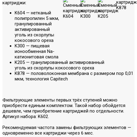
картриджи:
K604
— нетканый
полипропилен 5 мкм,
гранулированный
активированный
уголь из скорлупы
кокосового ореха
K300
— пищевая
ионообменная Na-
катионитовая смола
K205
— гранулированный активированный
уголь из скорлупы кокосового ореха
K878
— половолоконная мембрана с размером пор 0,01
мкм, технология Capitech
Фильтрующие элементы первых трёх ступеней можно
приобрести единым комплектом. Такой набор обойдется
дешевле, чем приобретение картриджей по отдельности.
Артикул набора:
K602
.
Рекомендуемая частота замены фильтрующих элементов —
одновременно все картриджи через 6 мес.