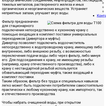
хлорорганических соединений, нефтепродуктов, пестицидов,
тяжелых металлов, растворенного железа и иных
органических и неорганических веществ. Устраняет
неприятные запахи, улучшает вкус воды.
Конт
Фильтр предназначен
для стационарного
подключения непосредственно к кухонному крану с
помощью входящих в комплект поставки универсальных
переходников (дивертора и муфты).
Дивертор позволяет подключить водоочиститель
непосредственно к водопроводному крану, имеющему либо
внутреннюю, либо внешнюю резьбу, с возможностью
переключения подачи воды либо через фильтр, либо минуя
его. Для подсоединения к крану, не имеющему резьбы
(например, крану отечественного производства), либо к
крану с нестандартной резьбой используется
обхватывающий переходник-муфта, также входящий в
комплект поставки.
Таким образом, фильтр без труда и специальных навыков
легко может быть подключен потребителем самостоятельно
практически к любому кухонному крану, как импортного, так
и отечественного производства.
Чтобы набрать очищенной воды, при открытом