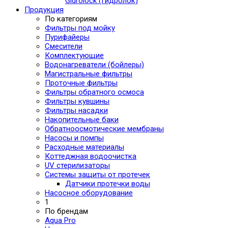
Gidrolock (Гидролок)
Продукция
По категориям
Фильтры под мойку
Пурифайеры
Смесители
Комплектующие
Водонагреватели (бойлеры)
Магистральные фильтры
Проточные фильтры
Фильтры обратного осмоса
Фильтры кувшины
Фильтры насадки
Накопительные баки
Обратноосмотические мембраны
Насосы и помпы
Расходные материалы
Коттеджная водоочистка
UV стерилизаторы
Системы защиты от протечек
Датчики протечки воды
Насосное оборудование
1
По брендам
Aqua Pro