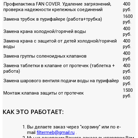
Профилактика FAN COVER. Удаление загрязнений,
400
проверка надежности крепежных соединений
руб.
1600
Замена трубок в пурифайере (работа+трубка)
руб.
400
Замена крана холодной/горячей воды
руб.
Замена крана с защитой от детей холодной/горячей
400
воды
руб.
400
Замена группы соленоидных клапанов
руб.
Замена таблетки в клапане от протечек (таблетка +
400
работа)
руб.
600
Замена шарового вентиля подачи воды на пурифайер
руб.
1500
Монтаж клапана защиты от протечек
руб.
КАК ЭТО РАБОТАЕТ:
Вы делаете заказ через "корзину" или по е-
mail
filtermeb@gmail.ru
.
Мы на основании Вашего заказа выставляем Вам