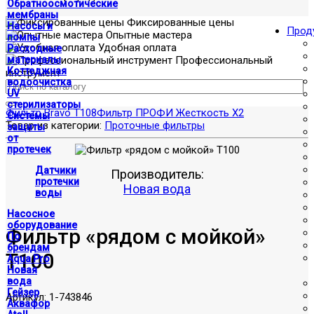
Обратноосмотические
мембраны
Фиксированные цены
Насосы и
Прод
Опытные мастера
помпы
Удобная оплата
Расходные
материалы
Профессиональный
Коттеджная
инструмент
водоочистка
UV
стерилизаторы
Фильтр Bravo T108
Фильтр ПРОФИ Жесткость X2
Системы
Товар из категории:
Проточные фильтры
защиты
от
протечек
Датчики
Производитель:
протечки
Новая вода
воды
Насосное
оборудование
Фильтр «рядом с мойкой»
По
брендам
T100
Aqua Pro
Новая
вода
Гейзер
Артикул:
1-743846
Аквафор