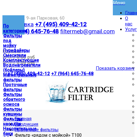
Глав
Москва,ул. 9-ая Парковая, 60
О
Доставка
+7 (495) 409-42-12
нас
По
Услуг
+7 (964) 645-76-48
filtermeb@gmail.com
категориям
Фильтры
под
|
мойку
Пурифайеры
Корзина:
Смесители
Итого
0.00 руб
Комплектующие
Итого
0.00 руб
Водонагреватели
Показать корзину
(бойлеры)
|
+7 (495) 409-42-12
+7 (964) 645-76-48
Магистральные
фильтры
Проточные
фильтры
Фильтры
обратного
осмоса
Фильтры
кувшины
Главная
Фильтры
насадки
Продукция
Накопительные
Проточные фильтры
баки
Фильтр «рядом с мойкой» T100