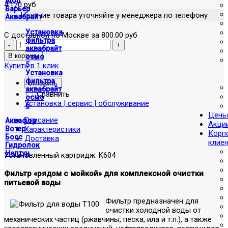
Atoll
4,170 руб
Барьер
Наличие товара уточняйте у менеджера по телефону
Аквабрайт
Установка
С доставкой по Москве за 800.00 руб
фильтра
аквабрайт
осмо
5
Купить в 1 клик
Установка
фильтра
отложить
аквабрайт
Сравнить
осмо
Установка | сервис | обслуживание
6
Цены
Описание
Аквафор
Акци
Характеристики
Вотер
Корп
Босс
Доставка
клие
Гидролок
Нептун
Установленный картридж: K604
Фильтр «рядом с мойкой» для комплексной очистки
питьевой воды
Фильтр предназначен для
очистки холодной воды от
механических частиц (ржавчины, песка, ила и т.п.), а также