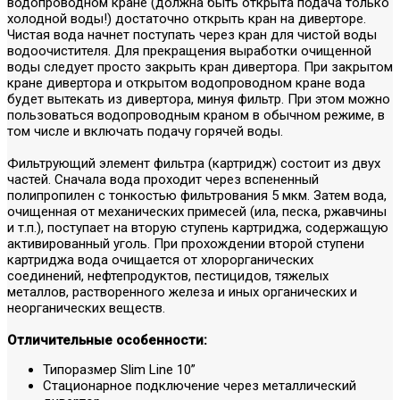
водопроводном кране (должна быть открыта подача только
холодной воды!) достаточно открыть кран на диверторе.
Чистая вода начнет поступать через кран для чистой воды
водоочистителя. Для прекращения выработки очищенной
воды следует просто закрыть кран дивертора. При закрытом
кране дивертора и открытом водопроводном кране вода
будет вытекать из дивертора, минуя фильтр. При этом можно
пользоваться водопроводным краном в обычном режиме, в
том числе и включать подачу горячей воды.
Фильтрующий элемент фильтра (картридж) состоит из двух
частей. Сначала вода проходит через вспененный
полипропилен с тонкостью фильтрования 5 мкм. Затем вода,
очищенная от механических примесей (ила, песка, ржавчины
и т.п.), поступает на вторую ступень картриджа, содержащую
активированный уголь. При прохождении второй ступени
картриджа вода очищается от хлорорганических
соединений, нефтепродуктов, пестицидов, тяжелых
металлов, растворенного железа и иных органических и
неорганических веществ.
Отличительные особенности:
Типоразмер Slim Line 10”
Стационарное подключение через металлический