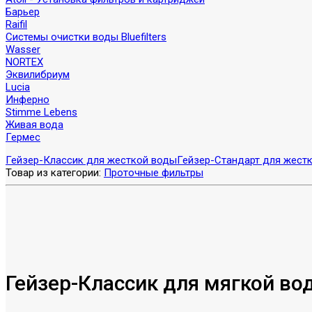
Барьер
Raifil
Системы очистки воды Bluefilters
Wasser
NORTEX
Эквилибриум
Lucia
Инферно
Stimme Lebens
Живая вода
Гермес
Гейзер-Классик для жесткой воды
Гейзер-Стандарт для жест
Товар из категории:
Проточные фильтры
Гейзер-Классик для мягкой во