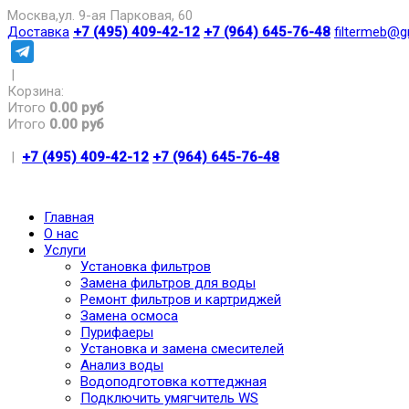
Москва,ул. 9-ая Парковая, 60
Доставка
+7 (495) 409-42-12
+7 (964) 645-76-48
filtermeb@g
|
Корзина:
Итого
0.00 руб
Итого
0.00 руб
|
+7 (495) 409-42-12
+7 (964) 645-76-48
Главная
О нас
Услуги
Установка фильтров
Замена фильтров для воды
Ремонт фильтров и картриджей
Замена осмоса
Пурифаеры
Установка и замена смесителей
Анализ воды
Водоподготовка коттеджная
Подключить умягчитель WS