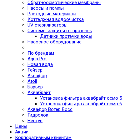
Обратноосмотические мембраны
Насосы и помпы
Расходные материалы
Коттеджная водоочистка
UV стерилизаторы
Системы защиты от протечек
Датчики протечки воды
Насосное оборудование
По брендам
Aqua Pro
Новая вода
Гейзер
Аквафор
Atoll
Барьер
Аквабрайт
Установка фильтра аквабрайт осмо 5
Установка фильтра аквабрайт осмо 6
Аквафор Вотер Босс
Гидролок
Нептун
Цены
Акции
Корпоративным клиентам