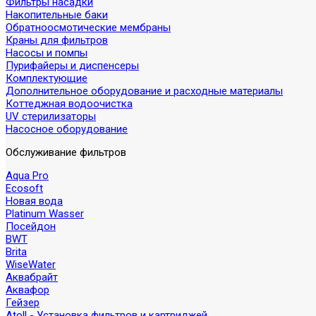
Фильтры насадки
Накопительные баки
Обратноосмотические мембраны
Краны для фильтров
Насосы и помпы
Пурифайеры и диспенсеры
Комплектующие
Дополнительное оборудование и расходные материалы
Коттеджная водоочистка
UV стерилизаторы
Насосное оборудование
Обслуживание фильтров
Aqua Pro
Ecosoft
Новая вода
Platinum Wasser
Посейдон
BWT
Brita
WiseWater
Аквабрайт
Аквафор
Гейзер
Atoll - Установка фильтров и картриджей