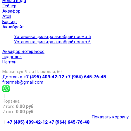
Новая вода
Гейзер
Аквафор
Atoll
Барьер
Аквабрайт
Установка фильтра аквабрайт осмо 5
Установка фильтра аквабрайт осмо 6
Аквафор Вотер Босс
Гидролок
Нептун
Москва,ул. 9-ая Парковая, 60
Доставка
+7 (495) 409-42-12
+7 (964) 645-76-48
filtermeb@gmail.com
|
Корзина:
Итого
0.00 руб
Итого
0.00 руб
Показать корзину
|
+7 (495) 409-42-12
+7 (964) 645-76-48