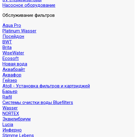
Насосное оборудование
Обслуживание фильтров
Aqua Pro
Platinum Wasser
Посейдон
BWT
Brita
WiseWater
Ecosoft
Новая вода
Аквабрайт
Аквафор
Гейзер
Atoll - Установка фильтров и картриджей
Барьер
Raifil
Системы очистки воды Bluefilters
Wasser
NORTEX
Эквилибриум
Lucia
Инферно
Stimme Lebens