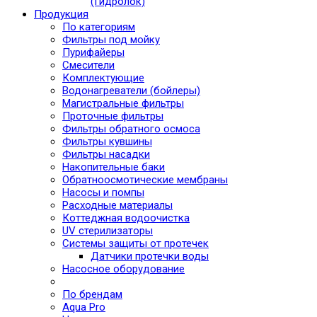
(Гидролок)
Продукция
По категориям
Фильтры под мойку
Пурифайеры
Смесители
Комплектующие
Водонагреватели (бойлеры)
Магистральные фильтры
Проточные фильтры
Фильтры обратного осмоса
Фильтры кувшины
Фильтры насадки
Накопительные баки
Обратноосмотические мембраны
Насосы и помпы
Расходные материалы
Коттеджная водоочистка
UV стерилизаторы
Системы защиты от протечек
Датчики протечки воды
Насосное оборудование
По брендам
Aqua Pro