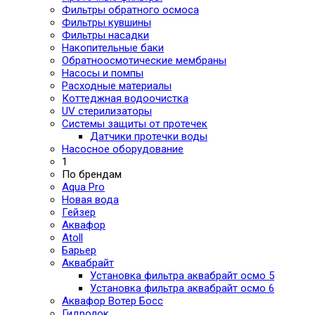
Фильтры обратного осмоса
Фильтры кувшины
Фильтры насадки
Накопительные баки
Обратноосмотические мембраны
Насосы и помпы
Расходные материалы
Коттеджная водоочистка
UV стерилизаторы
Системы защиты от протечек
Датчики протечки воды
Насосное оборудование
1
По брендам
Aqua Pro
Новая вода
Гейзер
Аквафор
Atoll
Барьер
Аквабрайт
Установка фильтра аквабрайт осмо 5
Установка фильтра аквабрайт осмо 6
Аквафор Вотер Босс
Гидролок